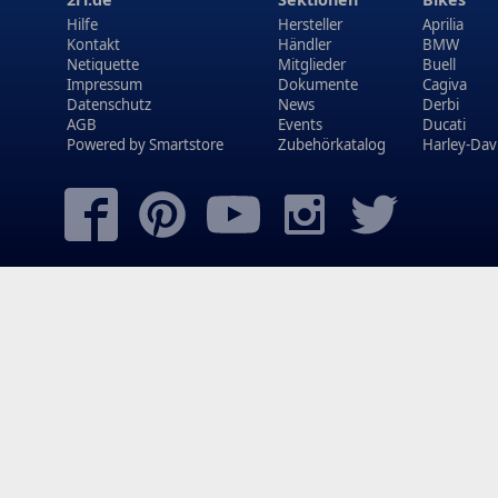
Hilfe
Hersteller
Aprilia
Kontakt
Händler
BMW
Netiquette
Mitglieder
Buell
Impressum
Dokumente
Cagiva
Datenschutz
News
Derbi
AGB
Events
Ducati
Powered by
Smartstore
Zubehörkatalog
Harley-Dav