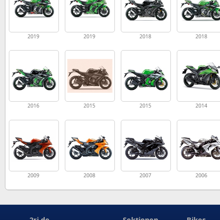
2019
2019
2018
2018
2016
2015
2015
2014
2009
2008
2007
2006
2ri.de
Sektionen
Bikes