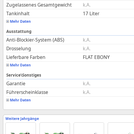
Zugelassenes Gesamtgewicht
k.A.
Tankinhalt
17
Liter
Mehr Daten
Ausstattung
Anti-Blockier-System (ABS)
k.A.
Drosselung
k.A.
Lieferbare Farben
FLAT EBONY
Mehr Daten
Service\Sonstiges
Garantie
k.A.
Führerscheinklasse
k.A.
Mehr Daten
Weitere Jahrgänge