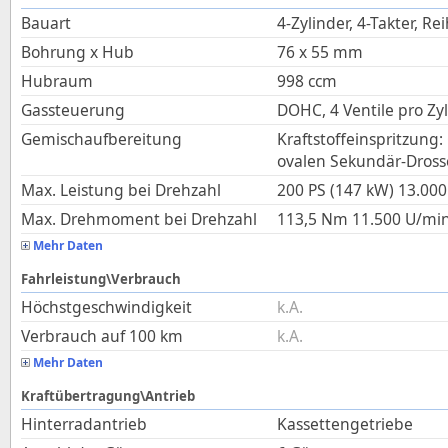
Bauart
4-Zylinder, 4-Takter, Re
Bohrung x Hub
76
x
55
mm
Hubraum
998
ccm
Gassteuerung
DOHC, 4 Ventile pro Zy
Gemischaufbereitung
Kraftstoffeinspritzung:
ovalen Sekundär-Drosse
Max. Leistung bei Drehzahl
200 PS (147 kW)
13.000
Max. Drehmoment bei Drehzahl
113,5
Nm
11.500
U/mi
Mehr Daten
Fahrleistung\Verbrauch
Höchstgeschwindigkeit
k.A.
Verbrauch auf 100 km
k.A.
Mehr Daten
Kraftübertragung\Antrieb
Hinterradantrieb
Kassettengetriebe