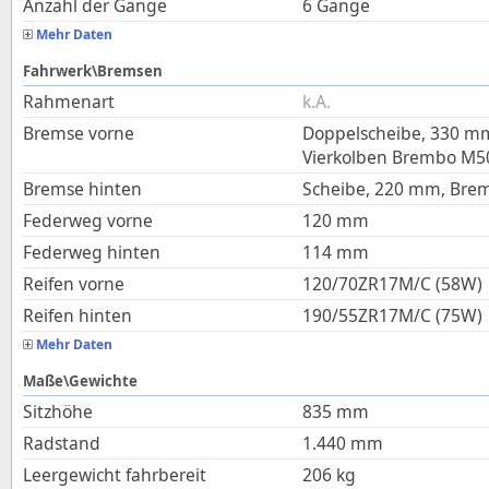
Anzahl der Gänge
6 Gänge
Mehr Daten
Fahrwerk\Bremsen
Rahmenart
k.A.
Bremse vorne
Doppelscheibe, 330 mm
Vierkolben Brembo M5
Bremse hinten
Scheibe, 220 mm, Bre
Federweg vorne
120
mm
Federweg hinten
114
mm
Reifen vorne
120/70ZR17M/C (58W)
Reifen hinten
190/55ZR17M/C (75W)
Mehr Daten
Maße\Gewichte
Sitzhöhe
835
mm
Radstand
1.440
mm
Leergewicht fahrbereit
206
kg