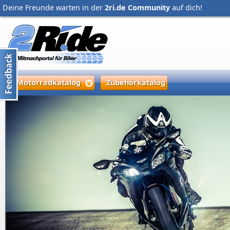
Deine Freunde warten in der
2ri.de Community
auf dich!
Motorradkatalog
Zubehörkatalog