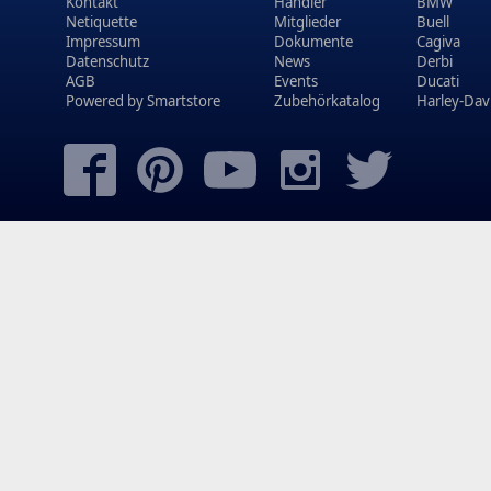
Kontakt
Händler
BMW
Netiquette
Mitglieder
Buell
Impressum
Dokumente
Cagiva
Datenschutz
News
Derbi
AGB
Events
Ducati
Powered by
Smartstore
Zubehörkatalog
Harley-Dav