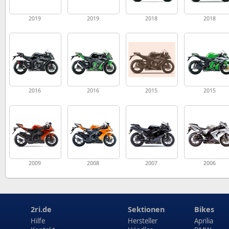
2019
2019
2018
2018
2016
2016
2015
2015
2009
2008
2007
2006
2ri.de
Sektionen
Bikes
Hilfe
Hersteller
Aprilia