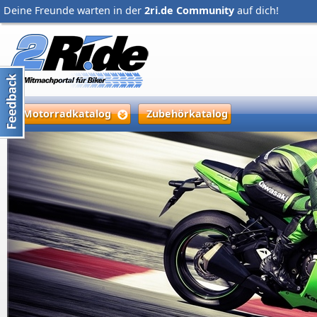
Deine Freunde warten in der
2ri.de Community
auf dich!
Motorradkatalog
Zubehörkatalog