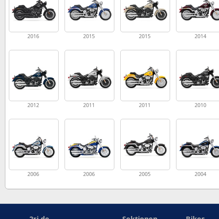
2016
2015
2015
2014
2012
2011
2011
2010
2006
2006
2005
2004
2ri.de
Sektionen
Bikes