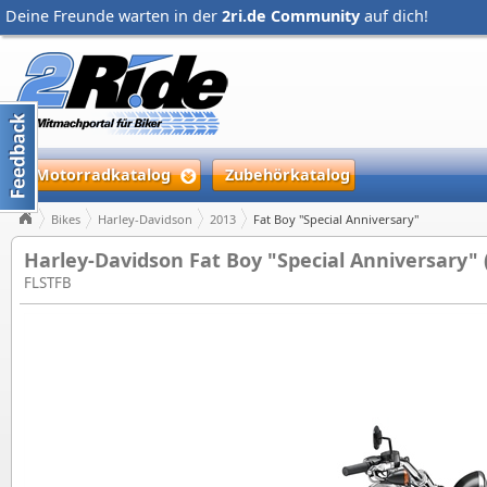
Deine Freunde warten in der
2ri.de Community
auf dich!
Motorradkatalog
Zubehörkatalog
Bikes
Harley-Davidson
2013
Fat Boy "Special Anniversary"
Harley-Davidson Fat Boy "Special Anniversary" 
FLSTFB