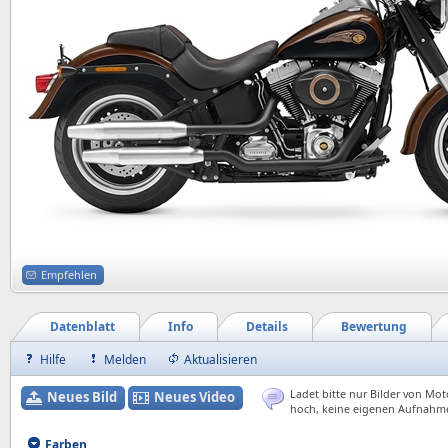
Empfehlen
Datenblatt
Info
Details
Bewertung
Hilfe
Melden
Aktualisieren
Ladet bitte nur Bilder von Mot
Neues Bild
Neues Video
hoch, keine eigenen Aufnahm
Farben