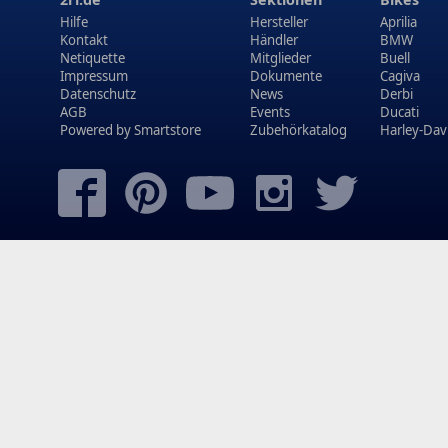
Hilfe
Hersteller
Aprilia
Kontakt
Händler
BMW
Netiquette
Mitglieder
Buell
Impressum
Dokumente
Cagiva
Datenschutz
News
Derbi
AGB
Events
Ducati
Powered by
Smartstore
Zubehörkatalog
Harley-Dav