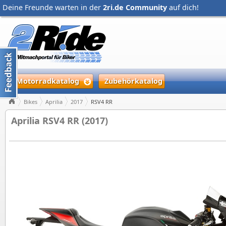
Deine Freunde warten in der
2ri.de Community
auf dich!
Motorradkatalog
Zubehörkatalog
Bikes
Aprilia
2017
RSV4 RR
Aprilia RSV4 RR (2017)