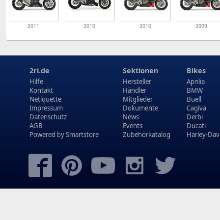
2011
2010
2010
2009
2ri.de
Sektionen
Bikes
Hilfe
Hersteller
Aprilia
Kontakt
Händler
BMW
Netiquette
Mitglieder
Buell
Impressum
Dokumente
Cagiva
Datenschutz
News
Derbi
AGB
Events
Ducati
Powered by
Smartstore
Zubehörkatalog
Harley-Dav