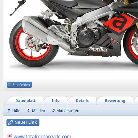
Empfehlen
Datenblatt
Info
Details
Bewertung
Hilfe
Melden
Aktualisieren
Neuer Link
www.totalmotorcycle.com