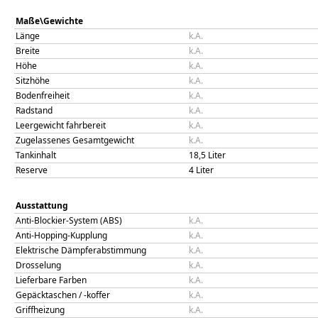
Maße\Gewichte
Länge
k.A.
Breite
k.A.
Höhe
k.A.
Sitzhöhe
k.A.
Bodenfreiheit
k.A.
Radstand
k.A.
Leergewicht fahrbereit
k.A.
Zugelassenes Gesamtgewicht
k.A.
Tankinhalt
18,5
Liter
Reserve
4
Liter
Ausstattung
Anti-Blockier-System (ABS)
k.A.
Anti-Hopping-Kupplung
k.A.
Elektrische Dämpferabstimmung
k.A.
Drosselung
k.A.
Lieferbare Farben
k.A.
Gepäcktaschen / -koffer
k.A.
Griffheizung
k.A.