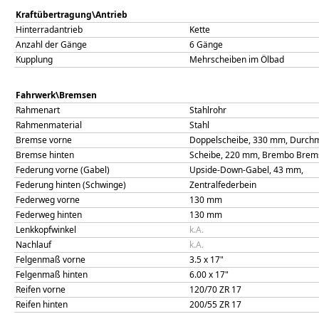
Kraftübertragung\Antrieb
Hinterradantrieb
Kette
Anzahl der Gänge
6 Gänge
Kupplung
Mehrscheiben im Ölbad
Fahrwerk\Bremsen
Rahmenart
Stahlrohr
Rahmenmaterial
Stahl
Bremse vorne
Doppelscheibe, 330 mm, Durchmes
Bremse hinten
Scheibe, 220 mm, Brembo Bremss
Federung vorne (Gabel)
Upside-Down-Gabel, 43 mm,
Federung hinten (Schwinge)
Zentralfederbein
Federweg vorne
130
mm
Federweg hinten
130
mm
Lenkkopfwinkel
k.A.
Nachlauf
k.A.
Felgenmaß vorne
3.5 x 17"
Felgenmaß hinten
6.00 x 17"
Reifen vorne
120/70 ZR 17
Reifen hinten
200/55 ZR 17