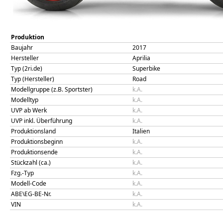
Produktion
Baujahr
2017
Hersteller
Aprilia
Typ (2ri.de)
Superbike
Typ (Hersteller)
Road
Modellgruppe (z.B. Sportster)
k.A.
Modelltyp
k.A.
UVP ab Werk
k.A.
UVP inkl. Überführung
k.A.
Produktionsland
Italien
Produktionsbeginn
k.A.
Produktionsende
k.A.
Stückzahl (ca.)
k.A.
Fzg.-Typ
k.A.
Modell-Code
k.A.
ABE\EG-BE-Nr.
k.A.
VIN
k.A.