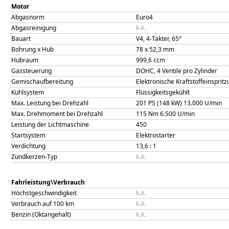
Motor
Abgasnorm
Euro4
Abgasreinigung
k.A.
Bauart
V4, 4-Takter, 65°
Bohrung x Hub
78
x
52,3
mm
Hubraum
999,6
ccm
Gassteuerung
DOHC, 4 Ventile pro Zylinder
Gemischaufbereitung
Elektronische Kraftstoffeinsprit
Kühlsystem
Flüssigkeitsgekühlt
Max. Leistung bei Drehzahl
201 PS (148 kW)
13.000
U/min
Max. Drehmoment bei Drehzahl
115
Nm
6.500
U/min
Leistung der Lichtmaschine
450
Startsystem
Elektrostarter
Verdichtung
13,6
: 1
Zündkerzen-Typ
k.A.
Fahrleistung\Verbrauch
Höchstgeschwindigkeit
k.A.
Verbrauch auf 100 km
k.A.
Benzin (Oktangehalt)
k.A.