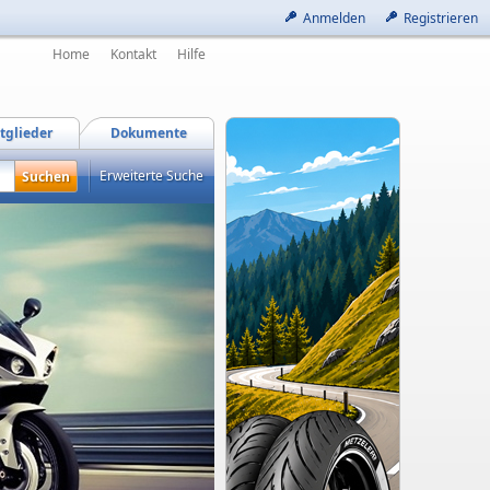
Anmelden
Registrieren
Home
Kontakt
Hilfe
tglieder
Dokumente
Erweiterte Suche