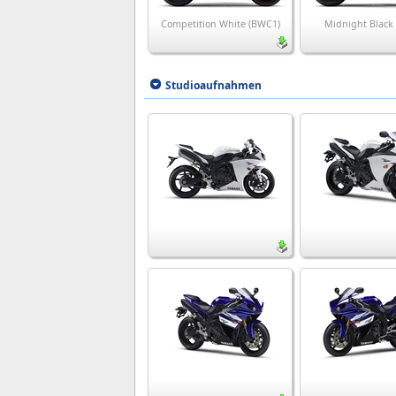
Competition White (BWC1)
Midnight Black
Studioaufnahmen