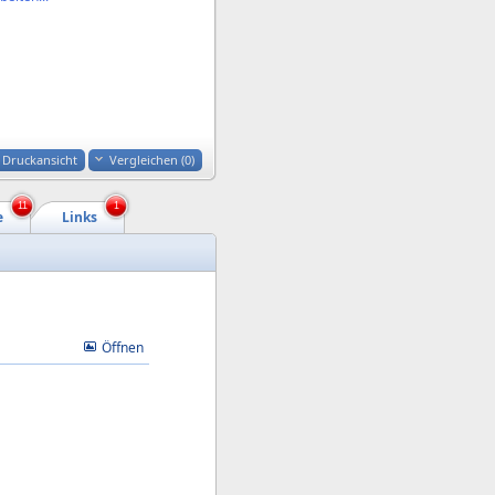
Druckansicht
Vergleichen (
0
)
11
1
e
Links
Öffnen