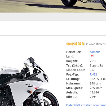
∅ 4,6 (1 Bewert
Hersteller:
Yamaha
Land:
Baujahr:
2011
Typ (2ri.de):
Superbike
Modell-Code
:
k.A.
Fzg.-Typ:
RN22
Leistung:
182 PS (134
Hubraum:
998 ccm
Max. Speed:
285 km/h
Aufrufe:
19.616
Bike-ID:
2795
Datenblatt ansehen oder bearb