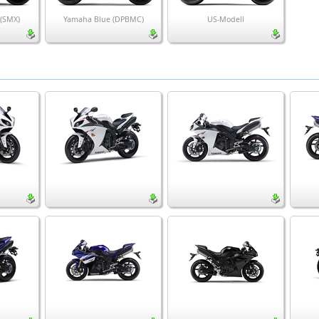
 (SMX)
Yamaha Blue (DPBMC)
US-Modell