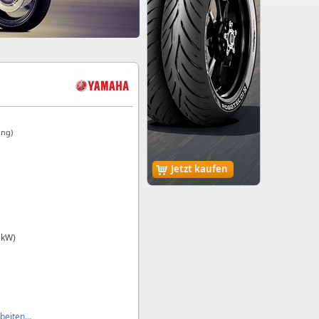
ung)
Jetzt kaufen
 kW)
eiten...