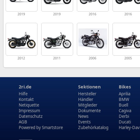
2019
2019
2016
2016
2012
2011
2006
2005
2ri.de
Sektionen
Bikes
Hilfe
Hersteller
Aprilia
Kontakt
Händler
BMW
Netiquette
Mitglieder
Buell
Impressum
Dokumente
Cagiva
Datenschutz
News
Derbi
AGB
Events
Ducati
Powered by
Smartstore
Zubehörkatalog
Harley-Dav