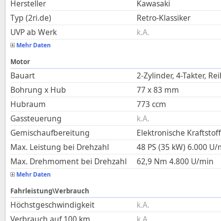
Hersteller
Kawasaki
Typ (2ri.de)
Retro-Klassiker
UVP ab Werk
k.A.
Mehr Daten
Motor
Bauart
2-Zylinder, 4-Takter, Re
Bohrung x Hub
77
x
83
mm
Hubraum
773
ccm
Gassteuerung
k.A.
Gemischaufbereitung
Elektronische Kraftstof
Max. Leistung bei Drehzahl
48 PS (35 kW)
6.000
U/
Max. Drehmoment bei Drehzahl
62,9
Nm
4.800
U/min
Mehr Daten
Fahrleistung\Verbrauch
Höchstgeschwindigkeit
k.A.
Verbrauch auf 100 km
k.A.