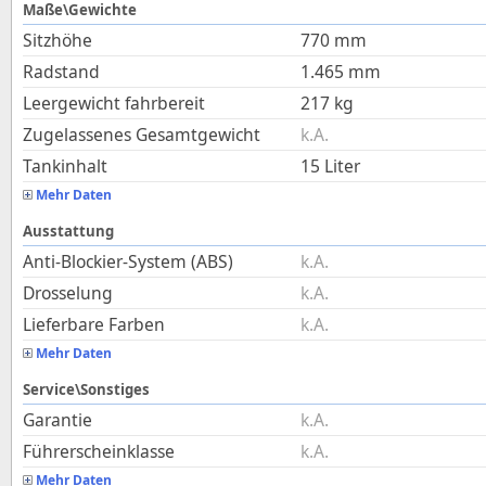
Maße\Gewichte
Sitzhöhe
770
mm
Radstand
1.465
mm
Leergewicht fahrbereit
217
kg
Zugelassenes Gesamtgewicht
k.A.
Tankinhalt
15
Liter
Mehr Daten
Ausstattung
Anti-Blockier-System (ABS)
k.A.
Drosselung
k.A.
Lieferbare Farben
k.A.
Mehr Daten
Service\Sonstiges
Garantie
k.A.
Führerscheinklasse
k.A.
Mehr Daten