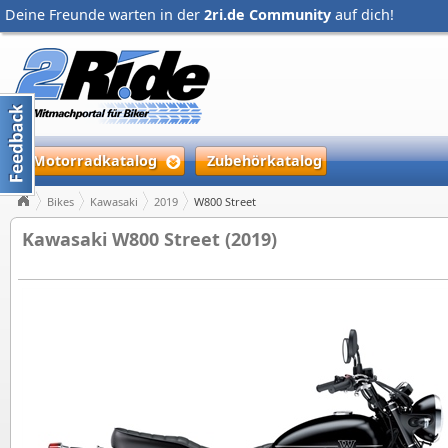
Deine Freunde warten in der
2ri.de Community
auf dich!
Motorradkatalog
Zubehörkatalog
Bikes
Kawasaki
2019
W800 Street
Kawasaki W800 Street (2019)