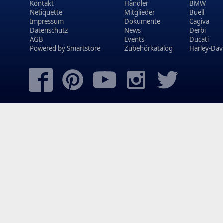
Kontakt
Händler
BMW
Netiquette
Mitglieder
Buell
Impressum
Dokumente
Cagiva
Datenschutz
News
Derbi
AGB
Events
Ducati
Powered by
Smartstore
Zubehörkatalog
Harley-Dav