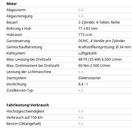
Motor
Abgasnorm
k.A.
Abgasreinigung
k.A.
Bauart
2-Zylinder, 4-Takter, Reihe
Bohrung x Hub
77
x
83
mm
Hubraum
773
ccm
Gassteuerung
DOHC, 4 Ventile pro Zylinder
Gemischaufbereitung
Kraftstoffeinspritzung: Ø 34 mm
Kühlsystem
Luftgekühlt
Max. Leistung bei Drehzahl
48 PS (35 kW)
6.500
U/min
Max. Drehmoment bei Drehzahl
60
Nm
2.500
U/min
Leistung der Lichtmaschine
k.A.
Startsystem
Elektrostarter
Verdichtung
8,4
: 1
Zündkerzen-Typ
k.A.
Fahrleistung\Verbrauch
Höchstgeschwindigkeit
k.A.
Verbrauch auf 100 km
k.A.
Benzin (Oktangehalt)
k.A.