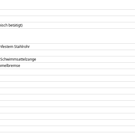
sch betätigt)
hfestem Stahlrohr
n-Schwimmsattelzange
ommelbremse