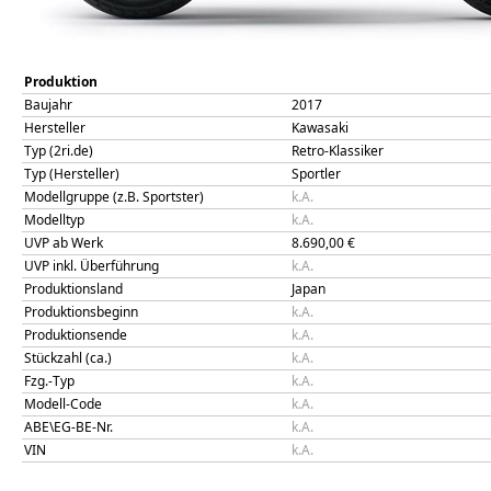
Produktion
Baujahr
2017
Hersteller
Kawasaki
Typ (2ri.de)
Retro-Klassiker
Typ (Hersteller)
Sportler
Modellgruppe (z.B. Sportster)
k.A.
Modelltyp
k.A.
UVP ab Werk
8.690,00
€
UVP inkl. Überführung
k.A.
Produktionsland
Japan
Produktionsbeginn
k.A.
Produktionsende
k.A.
Stückzahl (ca.)
k.A.
Fzg.-Typ
k.A.
Modell-Code
k.A.
ABE\EG-BE-Nr.
k.A.
VIN
k.A.