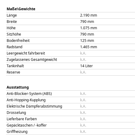
Maße\Gewichte
Länge
2.190
mm
Breite
790
mm
Höhe
1.075
mm
Sitzhöhe
790
mm
Bodenfreiheit
125
mm
Radstand
1.465
mm
Leergewicht fahrbereit
k.A.
Zugelassenes Gesamtgewicht
k.A.
Tankinhalt
14
Liter
Reserve
k.A.
Ausstattung
Anti-Blockier-System (ABS)
k.A.
Anti-Hopping-Kupplung
k.A.
Elektrische Dämpferabstimmung
k.A.
Drosselung
k.A.
Lieferbare Farben
k.A.
Gepäcktaschen / -koffer
k.A.
Griffheizung
k.A.