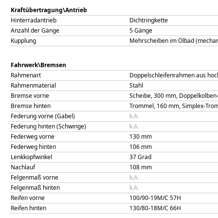
Kraftübertragung\Antrieb
Hinterradantrieb
Dichtringkette
Anzahl der Gänge
5 Gänge
Kupplung
Mehrscheiben im Ölbad (mechani
Fahrwerk\Bremsen
Rahmenart
Doppelschleifenrahmen aus hoc
Rahmenmaterial
Stahl
Bremse vorne
Scheibe, 300 mm, Doppelkolbe
Bremse hinten
Trommel, 160 mm, Simplex-Tr
Federung vorne (Gabel)
k.A.
Federung hinten (Schwinge)
k.A.
Federweg vorne
130
mm
Federweg hinten
106
mm
Lenkkopfwinkel
37
Grad
Nachlauf
108
mm
Felgenmaß vorne
k.A.
Felgenmaß hinten
k.A.
Reifen vorne
100/90-19M/C 57H
Reifen hinten
130/80-18M/C 66H