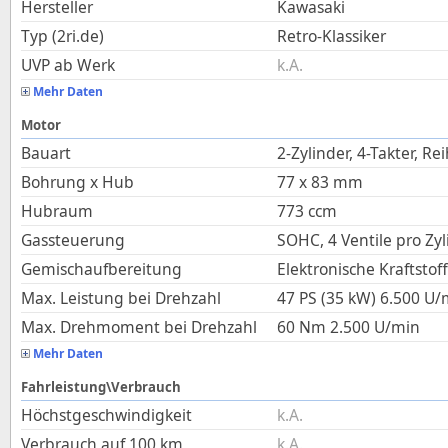
Hersteller
Kawasaki
Typ (2ri.de)
Retro-Klassiker
UVP ab Werk
k.A.
Mehr Daten
Motor
Bauart
2-Zylinder, 4-Takter, Re
Bohrung x Hub
77
x
83
mm
Hubraum
773
ccm
Gassteuerung
SOHC, 4 Ventile pro Zyl
Gemischaufbereitung
Elektronische Kraftstof
Max. Leistung bei Drehzahl
47 PS (35 kW)
6.500
U/
Max. Drehmoment bei Drehzahl
60
Nm
2.500
U/min
Mehr Daten
Fahrleistung\Verbrauch
Höchstgeschwindigkeit
k.A.
Verbrauch auf 100 km
k.A.