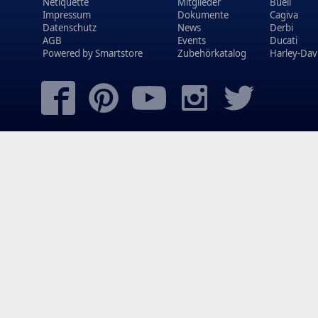
Netiquette
Mitglieder
Buell
Impressum
Dokumente
Cagiva
Datenschutz
News
Derbi
AGB
Events
Ducati
Powered by
Smartstore
Zubehörkatalog
Harley-Dav