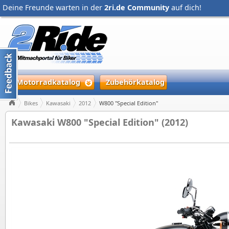
Deine Freunde warten in der
2ri.de Community
auf dich!
Motorradkatalog
Zubehörkatalog
Bikes
Kawasaki
2012
W800 "Special Edition"
Kawasaki W800 "Special Edition" (2012)