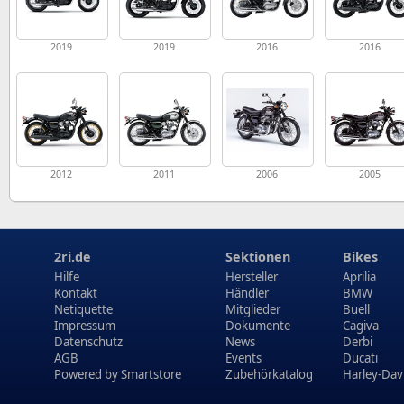
2019
2019
2016
2016
2012
2011
2006
2005
2ri.de
Sektionen
Bikes
Hilfe
Hersteller
Aprilia
Kontakt
Händler
BMW
Netiquette
Mitglieder
Buell
Impressum
Dokumente
Cagiva
Datenschutz
News
Derbi
AGB
Events
Ducati
Powered by
Smartstore
Zubehörkatalog
Harley-Dav