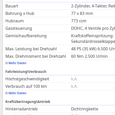
Bauart
2-Zylinder, 4-Takter, Re
Bohrung x Hub
77
x
83
mm
Hubraum
773
ccm
Gassteuerung
DOHC, 4 Ventile pro Zy
Gemischaufbereitung
Kraftstoffeinspritzung
Sekundärdrosselklapp
Max. Leistung bei Drehzahl
48 PS (35 kW)
6.500
U/
Max. Drehmoment bei Drehzahl
60
Nm
2.500
U/min
Mehr Daten
Fahrleistung\Verbrauch
Höchstgeschwindigkeit
k.A.
Verbrauch auf 100 km
k.A.
Mehr Daten
Kraftübertragung\Antrieb
Hinterradantrieb
Dichtringkette