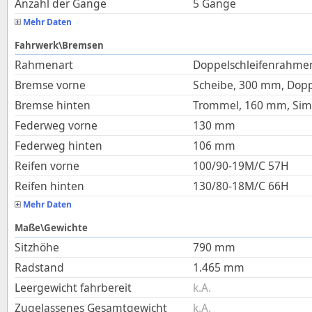
Anzahl der Gänge
5 Gänge
Mehr Daten
Fahrwerk\Bremsen
Rahmenart
Doppelschleifenrahmen
Bremse vorne
Scheibe, 300 mm, Dop
Bremse hinten
Trommel, 160 mm, Si
Federweg vorne
130
mm
Federweg hinten
106
mm
Reifen vorne
100/90-19M/C 57H
Reifen hinten
130/80-18M/C 66H
Mehr Daten
Maße\Gewichte
Sitzhöhe
790
mm
Radstand
1.465
mm
Leergewicht fahrbereit
k.A.
Zugelassenes Gesamtgewicht
k.A.