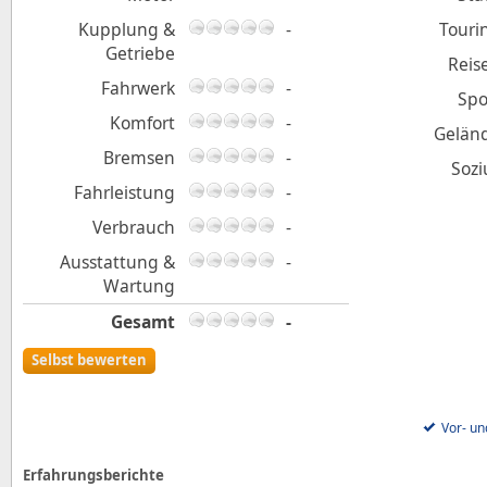
Kupplung &
-
Touri
Getriebe
Reis
Fahrwerk
-
Spo
Komfort
-
Gelän
Bremsen
-
Sozi
Fahrleistung
-
Verbrauch
-
Ausstattung &
-
Wartung
Gesamt
-
Selbst bewerten
Vor- un
Erfahrungsberichte