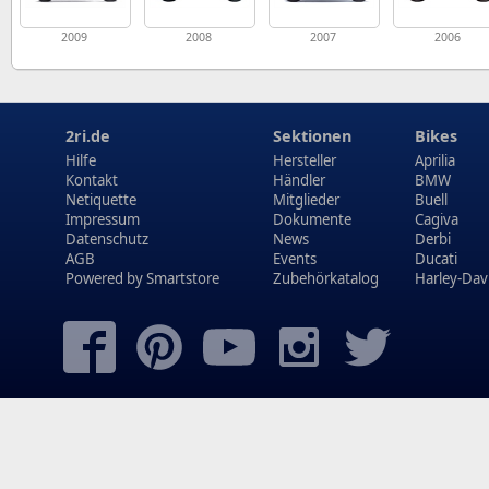
2009
2008
2007
2006
2ri.de
Sektionen
Bikes
Hilfe
Hersteller
Aprilia
Kontakt
Händler
BMW
Netiquette
Mitglieder
Buell
Impressum
Dokumente
Cagiva
Datenschutz
News
Derbi
AGB
Events
Ducati
Powered by
Smartstore
Zubehörkatalog
Harley-Dav