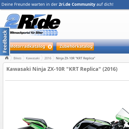
Deine Freunde warten in der
2ri.de Community
auf dich!
Motorradkatalog
Zubehörkatalog
Bikes
Kawasaki
2016
Ninja ZX-10R "KRT Replica"
Kawasaki Ninja ZX-10R "KRT Replica" (2016)