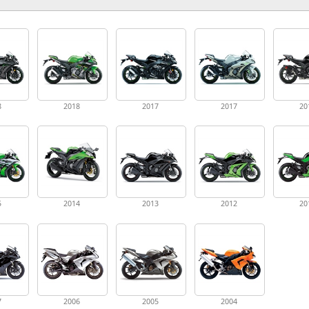
8
2018
2017
2017
20
5
2014
2013
2012
20
7
2006
2005
2004