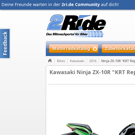
Deine Freunde warten in der
2ri.de Community
auf dich!
Motorradkatalog
Zubehörkatal
Bikes
Kawasaki
2016
Ninja ZX-10R "KRT Rep
Kawasaki Ninja ZX-10R "KRT Rep