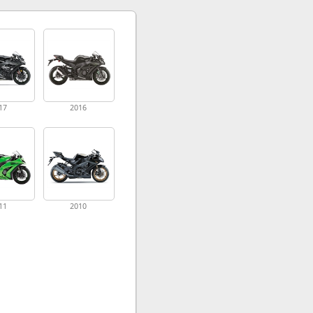
17
2016
11
2010