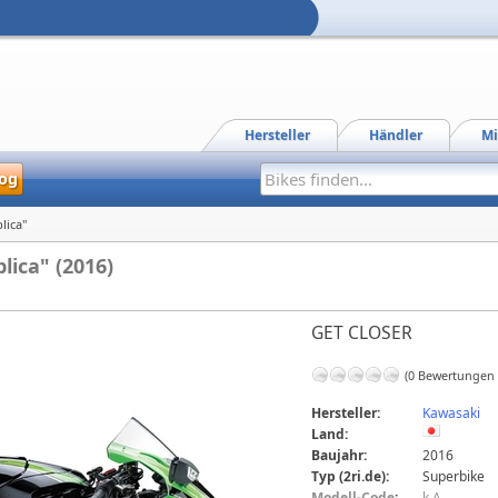
Hersteller
Händler
Mi
og
lica"
lica" (2016)
GET CLOSER
(0 Bewertungen
Hersteller:
Kawasaki
Land:
Baujahr:
2016
Typ (2ri.de):
Superbike
Modell-Code
:
k.A.