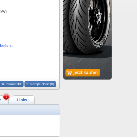
 kW)
eiten...
Jetzt kaufen
Druckansicht
Vergleichen (
0
)
1
e
Links