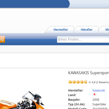
Hersteller
Händler
Mi
og
KAWASAKIS Supersport F
∅ 4,8 (2 Bewert
Hersteller:
Kawasaki
Land:
Baujahr:
2008
Typ (2ri.de):
Superbike
Modell-Code:
ZX1000E8F