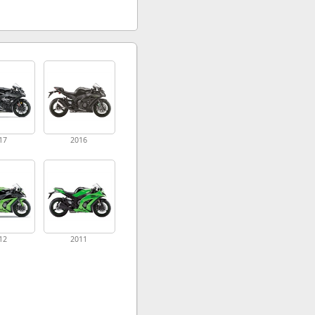
17
2016
12
2011