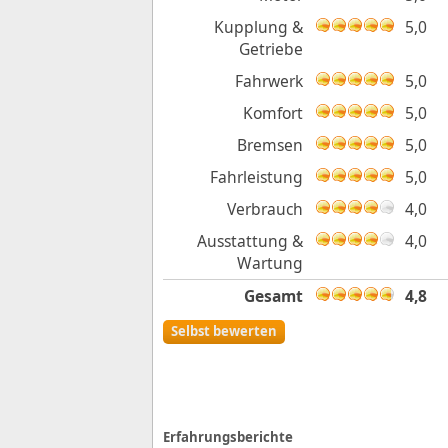
Kupplung &
5,0
Getriebe
Fahrwerk
5,0
Komfort
5,0
Bremsen
5,0
Fahrleistung
5,0
Verbrauch
4,0
Ausstattung &
4,0
Wartung
Gesamt
4,8
Selbst bewerten
Erfahrungsberichte