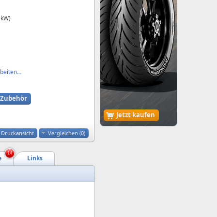
 kW)
eiten...
Zubehör
Jetzt kaufen
Druckansicht
Vergleichen (
0
)
14
e
Links