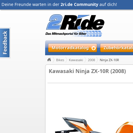
Deine Freunde warten in der
2ri.de Community
auf dich!
Motorradkatalog
Zubehörkatal
Bikes
Kawasaki
2008
Ninja ZX-10R
Kawasaki Ninja ZX-10R (2008)