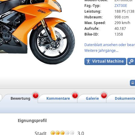
Fzg.-Typ:
ZXT00E
Leistung:
188 PS (138
Hubraum:
998 ccm
Max. Speed:
299 km/h
Aufrufe:
40.187
Bike-ID:
1358
Datenblatt ansehen oder bearb
Weitere Jahrgänge...
Virtual Machine
2
1
88
Bewertung
Kommentare
Galerie
Dokument
Eignungsprofil
Stadt
3,0