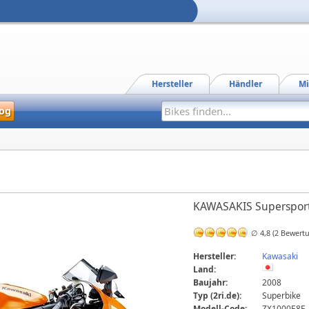
Hersteller
Händler
Mi
og
KAWASAKIS Supersport F
∅ 4,8 (2 Bewert
Hersteller:
Kawasaki
Land:
Baujahr:
2008
Typ (2ri.de):
Superbike
Modell-Code:
ZX1000E8F