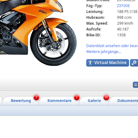
Fzg.-Typ:
ZXT00E
Leistung:
188 PS (138
Hubraum:
998 ccm
Max. Speed:
299 km/h
Aufrufe:
40.187
Bike-ID:
1358
Datenblatt ansehen oder bearb
Weitere Jahrgänge...
Virtual Machine
2
1
88
Bewertung
Kommentare
Galerie
Dokument