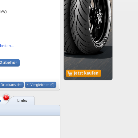
 kW)
eiten...
Zubehör
Jetzt kaufen
Druckansicht
Vergleichen (
0
)
14
e
Links