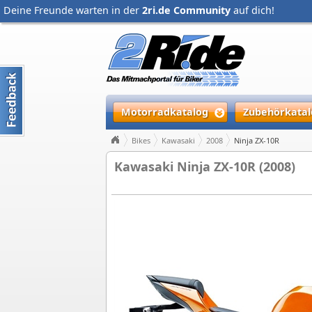
Deine Freunde warten in der
2ri.de Community
auf dich!
Motorradkatalog
Zubehörkatal
Bikes
Kawasaki
2008
Ninja ZX-10R
Kawasaki Ninja ZX-10R (2008)