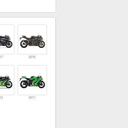
17
2016
12
2011