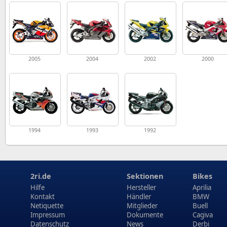
2005
2004
2002
2000
1994
1993
1992
2ri.de
Sektionen
Bikes
Hilfe
Hersteller
Aprilia
Kontakt
Händler
BMW
Netiquette
Mitglieder
Buell
Impressum
Dokumente
Cagiva
Datenschutz
News
Derbi