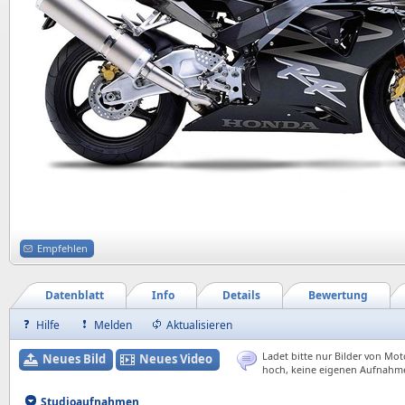
Empfehlen
Datenblatt
Info
Details
Bewertung
Hilfe
Melden
Aktualisieren
Ladet bitte nur Bilder von Mot
Neues Bild
Neues Video
hoch, keine eigenen Aufnahm
Studioaufnahmen