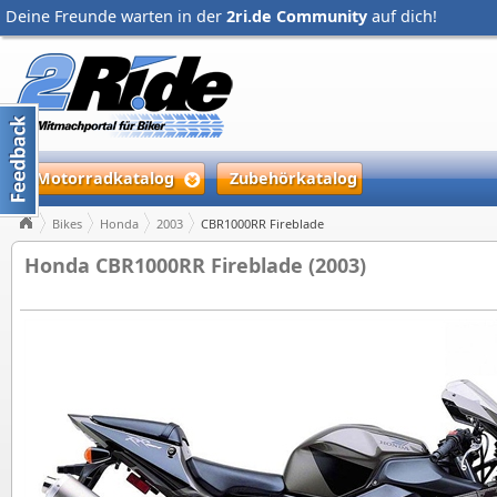
Deine Freunde warten in der
2ri.de Community
auf dich!
Motorradkatalog
Zubehörkatalog
Bikes
Honda
2003
CBR1000RR Fireblade
Honda CBR1000RR Fireblade (2003)