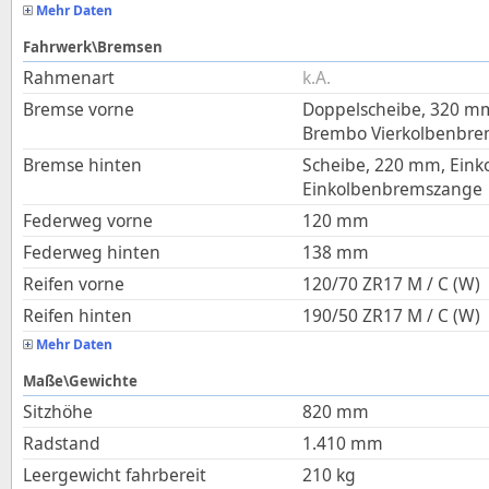
Mehr Daten
Fahrwerk\Bremsen
Rahmenart
k.A.
Bremse vorne
Doppelscheibe, 320 mm,
Brembo Vierkolbenbr
Bremse hinten
Scheibe, 220 mm, Eink
Einkolbenbremszange
Federweg vorne
120
mm
Federweg hinten
138
mm
Reifen vorne
120/70 ZR17 M / C (W)
Reifen hinten
190/50 ZR17 M / C (W)
Mehr Daten
Maße\Gewichte
Sitzhöhe
820
mm
Radstand
1.410
mm
Leergewicht fahrbereit
210
kg