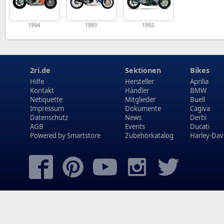
1994
1993
1992
2ri.de
Sektionen
Bikes
Hilfe
Hersteller
Aprilia
Kontakt
Händler
BMW
Netiquette
Mitglieder
Buell
Impressum
Dokumente
Cagiva
Datenschutz
News
Derbi
AGB
Events
Ducati
Powered by
Smartstore
Zubehörkatalog
Harley-Dav