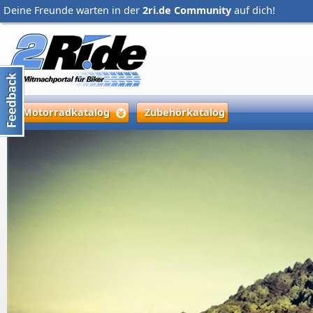
Deine Freunde warten in der
2ri.de Community
auf dich!
Motorradkatalog
Zubehörkatalog