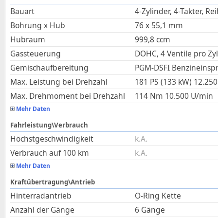
Bauart
4-Zylinder, 4-Takter, Re
Bohrung x Hub
76
x
55,1
mm
Hubraum
999,8
ccm
Gassteuerung
DOHC, 4 Ventile pro Zy
Gemischaufbereitung
PGM-DSFI Benzineinspr
Max. Leistung bei Drehzahl
181 PS (133 kW)
12.250
Max. Drehmoment bei Drehzahl
114
Nm
10.500
U/min
Mehr Daten
Fahrleistung\Verbrauch
Höchstgeschwindigkeit
k.A.
Verbrauch auf 100 km
k.A.
Mehr Daten
Kraftübertragung\Antrieb
Hinterradantrieb
O-Ring Kette
Anzahl der Gänge
6 Gänge