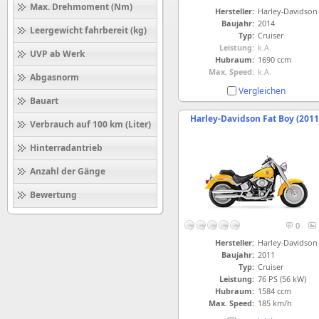
Max. Drehmoment (Nm)
Hersteller:
Harley-Davidson
Baujahr:
2014
Leergewicht fahrbereit (kg)
Typ:
Cruiser
Leistung:
k.A.
UVP ab Werk
Hubraum:
1690 ccm
Max. Speed:
k.A.
Abgasnorm
Vergleichen
Bauart
Harley-Davidson Fat Boy (2011
Verbrauch auf 100 km (Liter)
Hinterradantrieb
Anzahl der Gänge
Bewertung
0
Hersteller:
Harley-Davidson
Baujahr:
2011
Typ:
Cruiser
Leistung:
76 PS (56 kW)
Hubraum:
1584 ccm
Max. Speed:
185 km/h