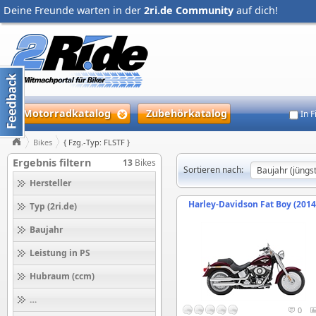
Deine Freunde warten in der
2ri.de Community
auf dich!
Motorradkatalog
Zubehörkatalog
In 
Bikes
{ Fzg.-Typ: FLSTF }
Ergebnis filtern
13
Bikes
Sortieren nach:
Hersteller
Harley-Davidson Fat Boy (2014
Typ (2ri.de)
Baujahr
Leistung in PS
Hubraum (ccm)
Höchstgeschwindigkeit (km/h)
0