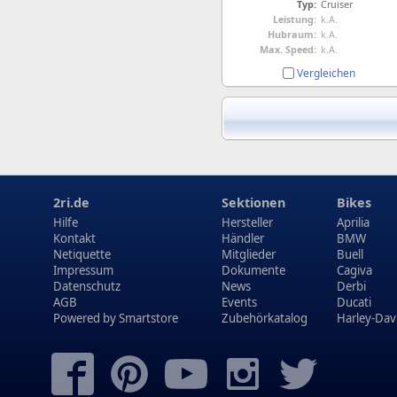
Typ:
Cruiser
Leistung:
k.A.
Hubraum:
k.A.
Max. Speed:
k.A.
Vergleichen
2ri.de
Sektionen
Bikes
Hilfe
Hersteller
Aprilia
Kontakt
Händler
BMW
Netiquette
Mitglieder
Buell
Impressum
Dokumente
Cagiva
Datenschutz
News
Derbi
AGB
Events
Ducati
Powered by
Smartstore
Zubehörkatalog
Harley-Dav