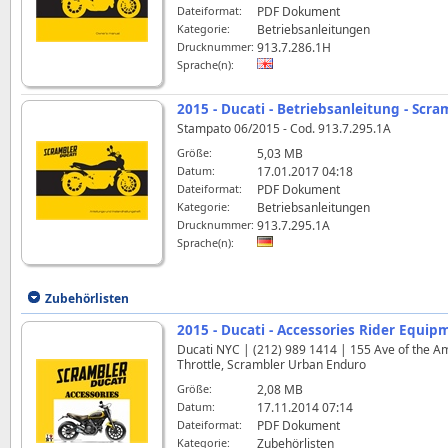
Dateiformat:
PDF Dokument
Kategorie:
Betriebsanleitungen
Drucknummer:
913.7.286.1H
Sprache(n):
2015 - Ducati - Betriebsanleitung - Scra
Stampato 06/2015 - Cod. 913.7.295.1A
Größe:
5,03 MB
Datum:
17.01.2017 04:18
Dateiformat:
PDF Dokument
Kategorie:
Betriebsanleitungen
Drucknummer:
913.7.295.1A
Sprache(n):
Zubehörlisten
2015 - Ducati - Accessories Rider Equip
Ducati NYC | (212) 989 1414 | 155 Ave of the Am
Throttle, Scrambler Urban Enduro
Größe:
2,08 MB
Datum:
17.11.2014 07:14
Dateiformat:
PDF Dokument
Kategorie:
Zubehörlisten