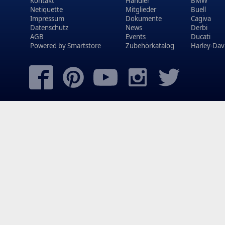
Kontakt
Händler
BMW
Netiquette
Mitglieder
Buell
Impressum
Dokumente
Cagiva
Datenschutz
News
Derbi
AGB
Events
Ducati
Powered by
Smartstore
Zubehörkatalog
Harley-Dav