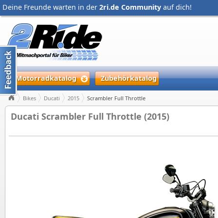
Deine Freunde warten in der
2ri.de Community
auf dich!
Motorradkatalog
Zubehörkatalog
Bikes
Ducati
2015
Scrambler Full Throttle
Ducati Scrambler Full Throttle (2015)