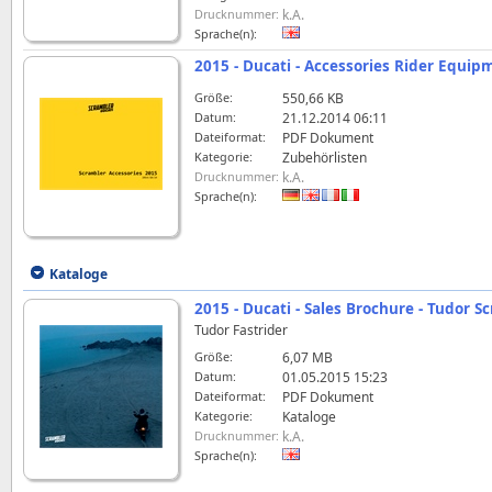
Drucknummer:
k.A.
Sprache(n):
2015 - Ducati - Accessories Rider Equip
Größe:
550,66 KB
Datum:
21.12.2014 06:11
Dateiformat:
PDF Dokument
Kategorie:
Zubehörlisten
Drucknummer:
k.A.
Sprache(n):
Kataloge
2015 - Ducati - Sales Brochure - Tudor S
Tudor Fastrider
Größe:
6,07 MB
Datum:
01.05.2015 15:23
Dateiformat:
PDF Dokument
Kategorie:
Kataloge
Drucknummer:
k.A.
Sprache(n):