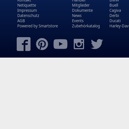
Netiquette
Mitglieder
Buell
Impressum
Dokumente
Cagiva
Datenschutz
News
Derbi
AGB
Events
Ducati
Powered by
Smartstore
Zubehörkatalog
Harley-Dav