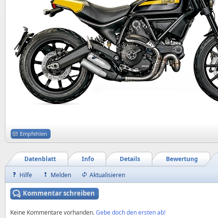
Empfehlen
Datenblatt
Info
Details
Bewertung
Hilfe
Melden
Aktualisieren
Kommentar schreiben
Keine Kommentare vorhanden.
Gebe doch den ersten ab!