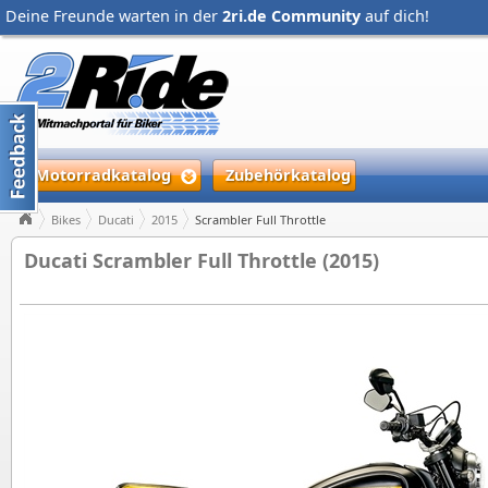
Deine Freunde warten in der
2ri.de Community
auf dich!
Motorradkatalog
Zubehörkatalog
Bikes
Ducati
2015
Scrambler Full Throttle
Ducati Scrambler Full Throttle (2015)