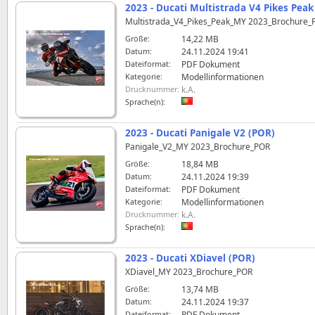
2023 - Ducati Multistrada V4 Pikes Peak
Multistrada_V4_Pikes_Peak_MY 2023_Brochure_
Größe:
14,22 MB
Datum:
24.11.2024 19:41
Dateiformat:
PDF Dokument
Kategorie:
Modellinformationen
Drucknummer:
k.A.
Sprache(n):
2023 - Ducati Panigale V2 (POR)
Panigale_V2_MY 2023_Brochure_POR
Größe:
18,84 MB
Datum:
24.11.2024 19:39
Dateiformat:
PDF Dokument
Kategorie:
Modellinformationen
Drucknummer:
k.A.
Sprache(n):
2023 - Ducati XDiavel (POR)
XDiavel_MY 2023_Brochure_POR
Größe:
13,74 MB
Datum:
24.11.2024 19:37
Dateiformat:
PDF Dokument