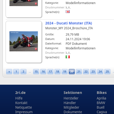
Kategorie:
Modellinformationen
Drucknummer:
k.A.
Sprache(n):
2024 - Ducati Monster (ITA)
Monster_MY 2024_Broschüre_ITA
Größe:
29,79 MB
Datum:
24.11.2024 19:06
Dateiformat:
PDF Dokument
Kategorie:
Modellinformationen
Drucknummer:
k.A.
Sprache(n):
«
1
2
...
15
16
17
18
19
20
21
22
23
24
25
.
2ri.de
Sektionen
Bikes
Hilfe
Hersteller
Aprilia
Kontakt
Händler
BMW
Netiquette
Mitglieder
Buell
Impressum
Dokumente
Cagiva