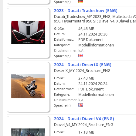
Sprache(n):
2023 - Ducati Tradeshow (ENG)
Ducati_Tradeshow_MY 2023_ENG, Multistrada V2, 
950, Hypermotard 950 SP, Diavel V4, XDiavel Dark
Größe:
46,46 MB
Datum:
24.11.2024 20:30
Dateiformat:
PDF Dokument
Kategorie:
Modellinformationen
Drucknummer:
k.A.
Sprache(n):
2024 - Ducati DesertX (ENG)
DesertX_MY 2024_Brochure_ENG
Größe:
27,43 MB
Datum:
24.11.2024 20:24
Dateiformat:
PDF Dokument
Kategorie:
Modellinformationen
Drucknummer:
k.A.
Sprache(n):
2024 - Ducati Diavel V4 (ENG)
Diavel_V4_MY 2024_Brochure_ENG
Größe:
17,18 MB