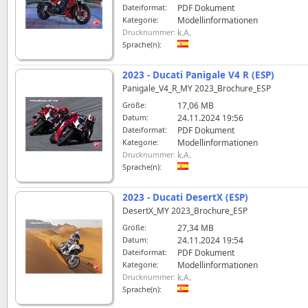
Dateiformat:
PDF Dokument
Kategorie:
Modellinformationen
Drucknummer:
k.A.
Sprache(n):
2023 - Ducati Panigale V4 R (ESP)
Panigale_V4_R_MY 2023_Brochure_ESP
Größe:
17,06 MB
Datum:
24.11.2024 19:56
Dateiformat:
PDF Dokument
Kategorie:
Modellinformationen
Drucknummer:
k.A.
Sprache(n):
2023 - Ducati DesertX (ESP)
DesertX_MY 2023_Brochure_ESP
Größe:
27,34 MB
Datum:
24.11.2024 19:54
Dateiformat:
PDF Dokument
Kategorie:
Modellinformationen
Drucknummer:
k.A.
Sprache(n):