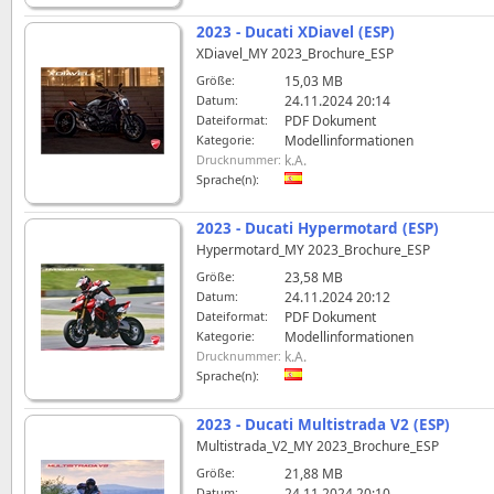
2023 - Ducati XDiavel (ESP)
XDiavel_MY 2023_Brochure_ESP
Größe:
15,03 MB
Datum:
24.11.2024 20:14
Dateiformat:
PDF Dokument
Kategorie:
Modellinformationen
Drucknummer:
k.A.
Sprache(n):
2023 - Ducati Hypermotard (ESP)
Hypermotard_MY 2023_Brochure_ESP
Größe:
23,58 MB
Datum:
24.11.2024 20:12
Dateiformat:
PDF Dokument
Kategorie:
Modellinformationen
Drucknummer:
k.A.
Sprache(n):
2023 - Ducati Multistrada V2 (ESP)
Multistrada_V2_MY 2023_Brochure_ESP
Größe:
21,88 MB
Datum:
24.11.2024 20:10