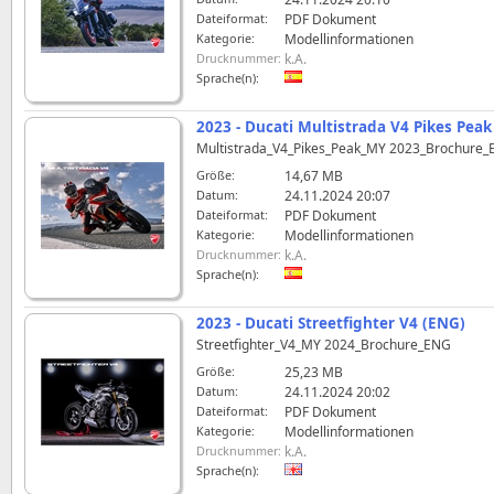
Dateiformat:
PDF Dokument
Kategorie:
Modellinformationen
Drucknummer:
k.A.
Sprache(n):
2023 - Ducati Multistrada V4 Pikes Peak
Multistrada_V4_Pikes_Peak_MY 2023_Brochure_
Größe:
14,67 MB
Datum:
24.11.2024 20:07
Dateiformat:
PDF Dokument
Kategorie:
Modellinformationen
Drucknummer:
k.A.
Sprache(n):
2023 - Ducati Streetfighter V4 (ENG)
Streetfighter_V4_MY 2024_Brochure_ENG
Größe:
25,23 MB
Datum:
24.11.2024 20:02
Dateiformat:
PDF Dokument
Kategorie:
Modellinformationen
Drucknummer:
k.A.
Sprache(n):