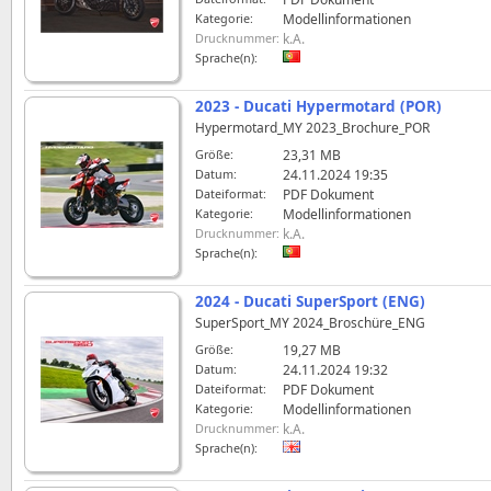
Kategorie:
Modellinformationen
Drucknummer:
k.A.
Sprache(n):
2023 - Ducati Hypermotard (POR)
Hypermotard_MY 2023_Brochure_POR
Größe:
23,31 MB
Datum:
24.11.2024 19:35
Dateiformat:
PDF Dokument
Kategorie:
Modellinformationen
Drucknummer:
k.A.
Sprache(n):
2024 - Ducati SuperSport (ENG)
SuperSport_MY 2024_Broschüre_ENG
Größe:
19,27 MB
Datum:
24.11.2024 19:32
Dateiformat:
PDF Dokument
Kategorie:
Modellinformationen
Drucknummer:
k.A.
Sprache(n):