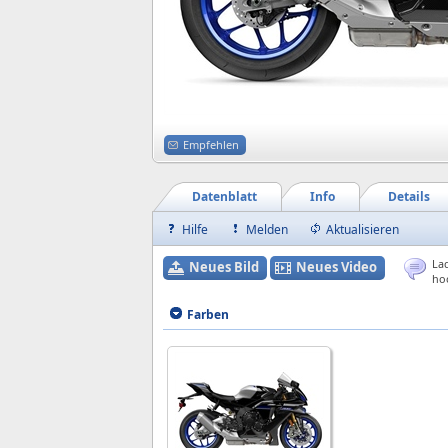
Empfehlen
Datenblatt
Info
Details
Hilfe
Melden
Aktualisieren
Lad
Neues Bild
Neues Video
ho
Farben