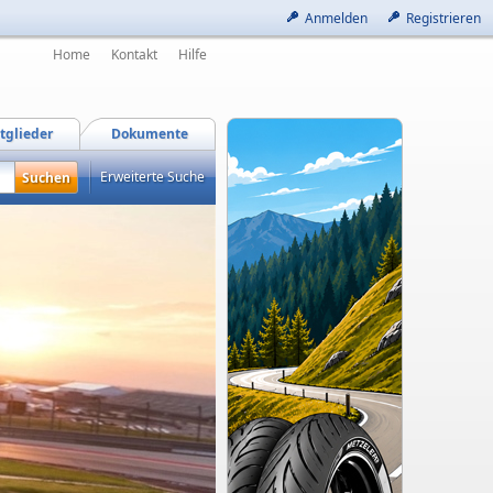
Anmelden
Registrieren
Home
Kontakt
Hilfe
tglieder
Dokumente
Erweiterte Suche