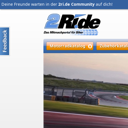
Deine Freunde warten in der
2ri.de Community
auf dich!
Motorradkatalog
Zubehörkatal