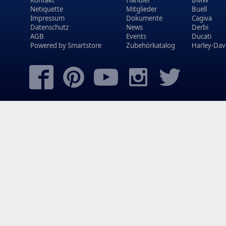
Kontakt
Händler
BMW
Netiquette
Mitglieder
Buell
Impressum
Dokumente
Cagiva
Datenschutz
News
Derbi
AGB
Events
Ducati
Powered by
Smartstore
Zubehörkatalog
Harley-Dav