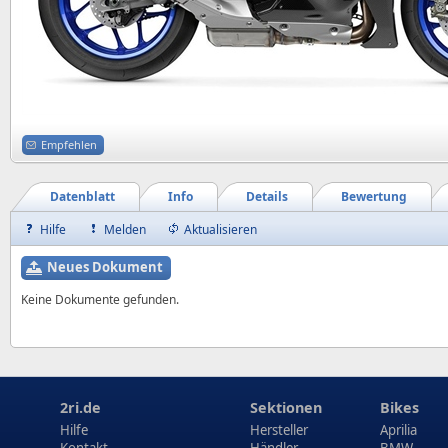
Empfehlen
Datenblatt
Info
Details
Bewertung
Hilfe
Melden
Aktualisieren
Neues Dokument
Keine Dokumente gefunden.
2ri.de
Sektionen
Bikes
Hilfe
Hersteller
Aprilia