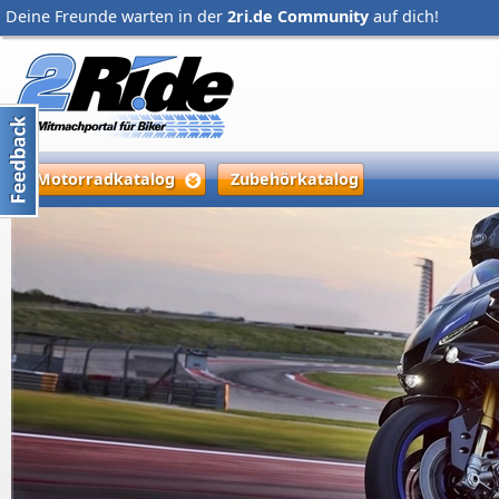
Deine Freunde warten in der
2ri.de Community
auf dich!
Motorradkatalog
Zubehörkatalog