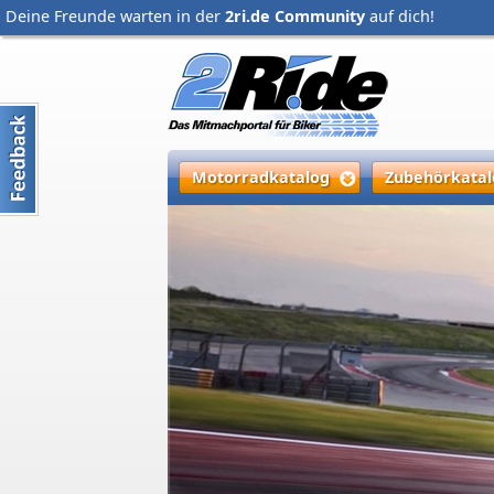
Deine Freunde warten in der
2ri.de Community
auf dich!
Motorradkatalog
Zubehörkatal