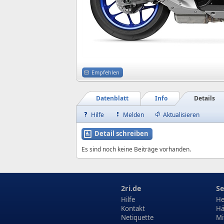
Empfehlen
Datenblatt
Info
Details
Hilfe
Melden
Aktualisieren
Detail schreiben
Es sind noch keine Beiträge vorhanden.
2ri.de
Se
Hilfe
He
Kontakt
Hä
Netiquette
Mi