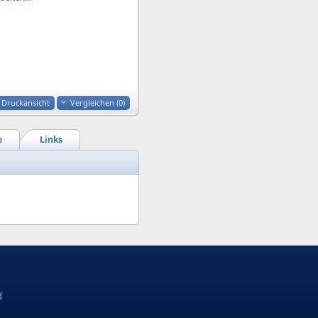
Druckansicht
Vergleichen (
0
)
e
Links
d