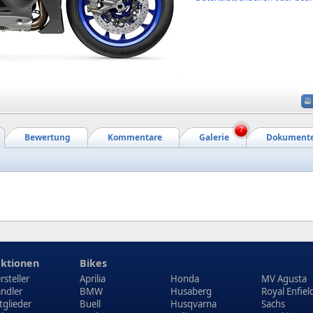
7
Bewertung
Kommentare
Galerie
Dokument
ktionen
Bikes
rsteller
Aprilia
Honda
MV Agusta
ndler
BMW
Husaberg
Royal Enfiel
tglieder
Buell
Husqvarna
Sachs