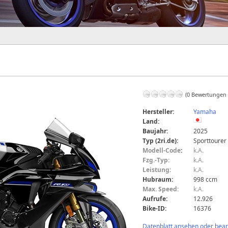
(0 Bewertungen
Hersteller:
Yamaha
Land:
Baujahr:
2025
Typ (2ri.de):
Sporttourer
Modell-Code
:
k.A.
Fzg.-Typ:
k.A.
Leistung:
k.A.
Hubraum:
998 ccm
Max. Speed:
k.A.
Aufrufe:
12.926
Bike-ID:
16376
Datenblatt ansehen oder bearb