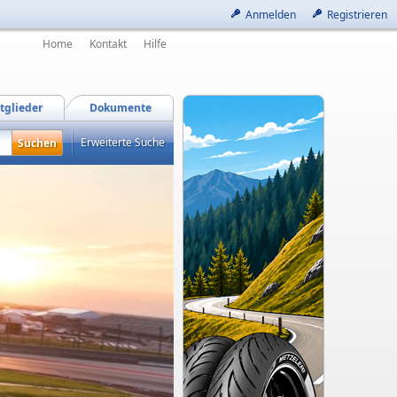
Anmelden
Registrieren
Home
Kontakt
Hilfe
tglieder
Dokumente
Erweiterte Suche