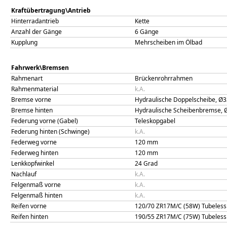
Kraftübertragung\Antrieb
Hinterradantrieb
Kette
Anzahl der Gänge
6 Gänge
Kupplung
Mehrscheiben im Ölbad
Fahrwerk\Bremsen
Rahmenart
Brückenrohrrahmen
Rahmenmaterial
k.A.
Bremse vorne
Hydraulische Doppelscheibe, 
Bremse hinten
Hydraulische Scheibenbremse,
Federung vorne (Gabel)
Teleskopgabel
Federung hinten (Schwinge)
k.A.
Federweg vorne
120
mm
Federweg hinten
120
mm
Lenkkopfwinkel
24
Grad
Nachlauf
k.A.
Felgenmaß vorne
k.A.
Felgenmaß hinten
k.A.
Reifen vorne
120/70 ZR17M/C (58W) Tubeless
Reifen hinten
190/55 ZR17M/C (75W) Tubeless