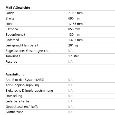
Maße\Gewichte
Länge
2.055
mm
Breite
690
mm
Höhe
1.165
mm
Sitzhöhe
855
mm
Bodenfreiheit
130
mm
Radstand
1.405
mm
Leergewicht fahrbereit
201
kg
Zugelassenes Gesamtgewicht
k.A.
Tankinhalt
17
Liter
Reserve
k.A.
Ausstattung
Anti-Blockier-System (ABS)
k.A.
Anti-Hopping-Kupplung
k.A.
Elektrische Dämpferabstimmung
k.A.
Drosselung
k.A.
Lieferbare Farben
k.A.
Gepäcktaschen / -koffer
k.A.
Griffheizung
k.A.