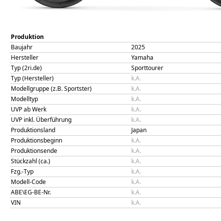
Produktion
Baujahr
2025
Hersteller
Yamaha
Typ (2ri.de)
Sporttourer
Typ (Hersteller)
k.A.
Modellgruppe (z.B. Sportster)
k.A.
Modelltyp
k.A.
UVP ab Werk
k.A.
UVP inkl. Überführung
k.A.
Produktionsland
Japan
Produktionsbeginn
k.A.
Produktionsende
k.A.
Stückzahl (ca.)
k.A.
Fzg.-Typ
k.A.
Modell-Code
k.A.
ABE\EG-BE-Nr.
k.A.
VIN
k.A.