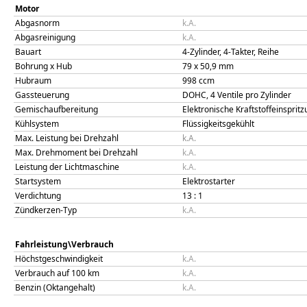
Motor
Abgasnorm
k.A.
Abgasreinigung
k.A.
Bauart
4-Zylinder, 4-Takter, Reihe
Bohrung x Hub
79
x
50,9
mm
Hubraum
998
ccm
Gassteuerung
DOHC, 4 Ventile pro Zylinder
Gemischaufbereitung
Elektronische Kraftstoffeinsprit
Kühlsystem
Flüssigkeitsgekühlt
Max. Leistung bei Drehzahl
k.A.
Max. Drehmoment bei Drehzahl
k.A.
Leistung der Lichtmaschine
k.A.
Startsystem
Elektrostarter
Verdichtung
13
: 1
Zündkerzen-Typ
k.A.
Fahrleistung\Verbrauch
Höchstgeschwindigkeit
k.A.
Verbrauch auf 100 km
k.A.
Benzin (Oktangehalt)
k.A.