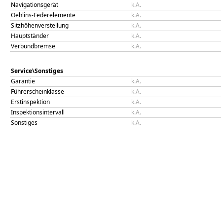
Navigationsgerät
k.A.
Oehlins-Federelemente
k.A.
Sitzhöhenverstellung
k.A.
Hauptständer
k.A.
Verbundbremse
k.A.
Service\Sonstiges
Garantie
k.A.
Führerscheinklasse
k.A.
Erstinspektion
k.A.
Inspektionsintervall
k.A.
Sonstiges
k.A.