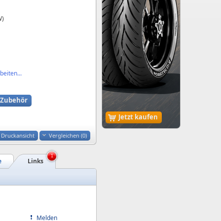
W)
eiten...
Zubehör
Jetzt kaufen
Druckansicht
Vergleichen (
0
)
1
e
Links
Melden