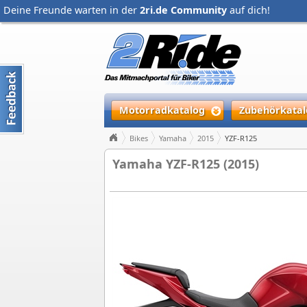
Deine Freunde warten in der
2ri.de Community
auf dich!
Motorradkatalog
Zubehörkatal
Bikes
Yamaha
2015
YZF-R125
Yamaha YZF-R125 (2015)