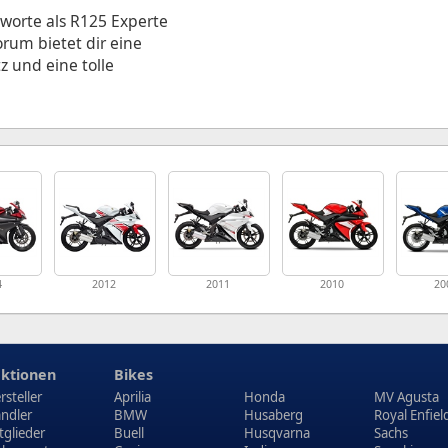
tworte als R125 Experte
rum bietet dir eine
z und eine tolle
4
2012
2011
2010
20
ktionen
Bikes
rsteller
Aprilia
Honda
MV Agusta
ndler
BMW
Husaberg
Royal Enfiel
tglieder
Buell
Husqvarna
Sachs