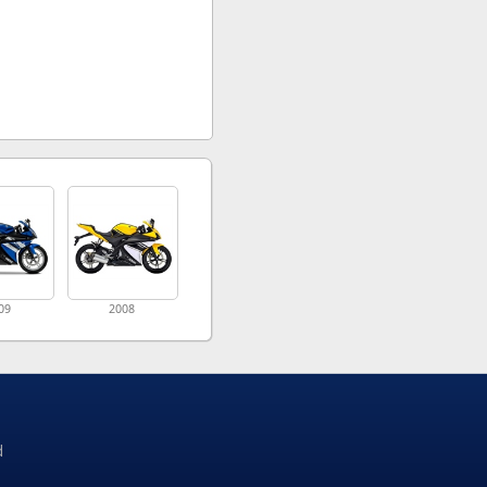
09
2008
d