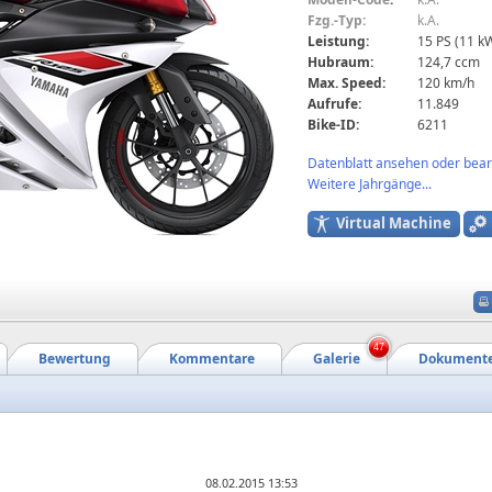
Fzg.-Typ:
k.A.
Leistung:
15 PS (11 k
Hubraum:
124,7 ccm
Max. Speed:
120 km/h
Aufrufe:
11.849
Bike-ID:
6211
Datenblatt ansehen oder bearb
Weitere Jahrgänge...
Virtual Machine
47
Bewertung
Kommentare
Galerie
Dokument
08.02.2015 13:53