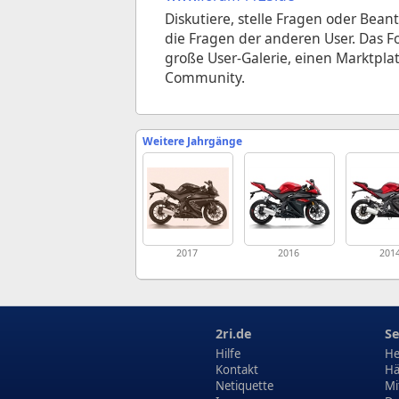
Diskutiere, stelle Fragen oder Bean
die Fragen der anderen User. Das Fo
große User-Galerie, einen Marktplat
Community.
Weitere Jahrgänge
2017
2016
201
2ri.de
Se
Hilfe
He
Kontakt
Hä
Netiquette
Mi