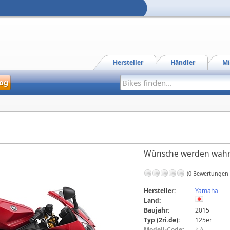
Hersteller
Händler
Mi
og
Wünsche werden wah
(0 Bewertungen
Hersteller:
Yamaha
Land:
Baujahr:
2015
Typ (2ri.de):
125er
Modell-Code
:
k.A.