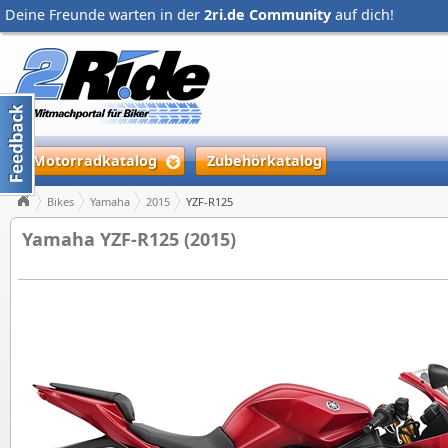
Deine Freunde warten in der
2ri.de Community
auf dich!
Motorradkatalog
Zubehörkatalog
Bikes
Yamaha
2015
YZF-R125
Yamaha YZF-R125 (2015)