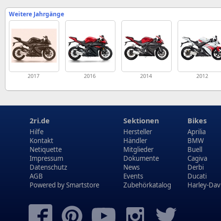
Weitere Jahrgänge
2017
2016
2014
2012
2ri.de
Sektionen
Bikes
Hilfe
Hersteller
Aprilia
Kontakt
Händler
BMW
Netiquette
Mitglieder
Buell
Impressum
Dokumente
Cagiva
Datenschutz
News
Derbi
AGB
Events
Ducati
Powered by
Smartstore
Zubehörkatalog
Harley-Dav