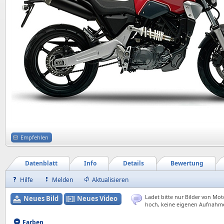
Empfehlen
Datenblatt
Info
Details
Bewertung
Hilfe
Melden
Aktualisieren
Ladet bitte nur Bilder von Mot
Neues Bild
Neues Video
hoch, keine eigenen Aufnahm
Farben