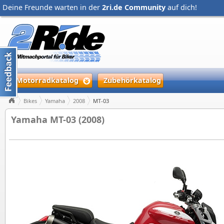
Deine Freunde warten in der
2ri.de Community
auf dich!
Motorradkatalog
Zubehörkatalog
Bikes
Yamaha
2008
MT-03
Yamaha MT-03 (2008)