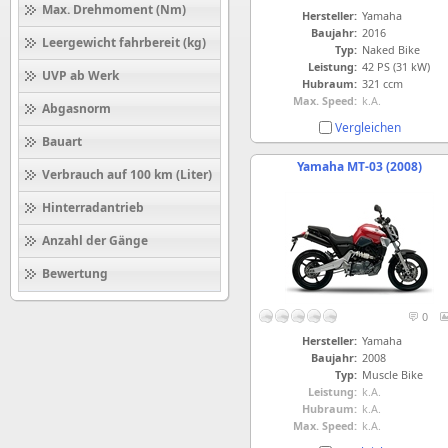
Max. Drehmoment (Nm)
Hersteller:
Yamaha
Baujahr:
2016
Leergewicht fahrbereit (kg)
Typ:
Naked Bike
Leistung:
42 PS (31 kW)
UVP ab Werk
Hubraum:
321 ccm
Max. Speed:
k.A.
Abgasnorm
Vergleichen
Bauart
Yamaha MT-03 (2008)
Verbrauch auf 100 km (Liter)
Hinterradantrieb
Anzahl der Gänge
Bewertung
0
Hersteller:
Yamaha
Baujahr:
2008
Typ:
Muscle Bike
Leistung:
k.A.
Hubraum:
k.A.
Max. Speed:
k.A.