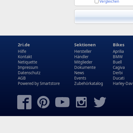
Vergleichen
2ri.de
Sektionen
Bikes
Hilfe
Hersteller
Aprilia
Kontakt
Händler
BMW
Netiquette
Mitglieder
Buell
Impressum
Dokumente
Cagiva
Datenschutz
News
Derbi
AGB
Events
Ducati
Powered by
Smartstore
Zubehörkatalog
Harley-Dav