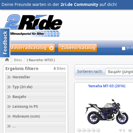
Deine Freunde warten in der
2ri.de Community
auf dich!
Motorradkatalog
Zubehörkatalog
In 
Bikes
{ Baureihe: MT03 }
Ergebnis filtern
6
Bikes
Sortieren nach:
Hersteller
Yamaha MT-03 (2016)
Typ (2ri.de)
Baujahr
Leistung in PS
Hubraum (ccm)
Höchstgeschwindigkeit (km/h)
0