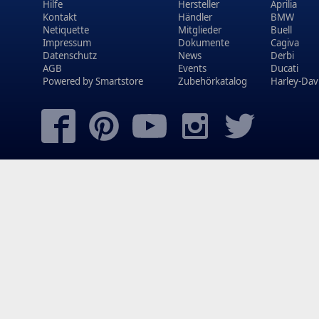
Hilfe
Hersteller
Aprilia
Kontakt
Händler
BMW
Netiquette
Mitglieder
Buell
Impressum
Dokumente
Cagiva
Datenschutz
News
Derbi
AGB
Events
Ducati
Powered by
Smartstore
Zubehörkatalog
Harley-Dav