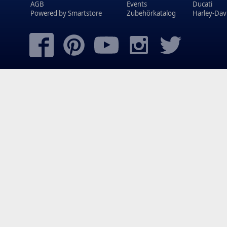
AGB
Events
Ducati
Powered by
Smartstore
Zubehörkatalog
Harley-Dav