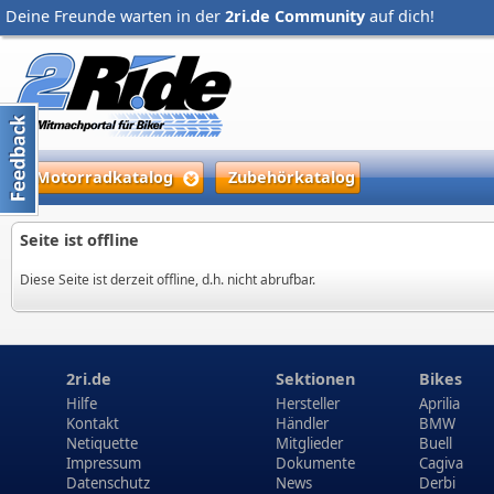
Deine Freunde warten in der
2ri.de Community
auf dich!
Motorradkatalog
Zubehörkatalog
Seite ist offline
Diese Seite ist derzeit offline, d.h. nicht abrufbar.
2ri.de
Sektionen
Bikes
Hilfe
Hersteller
Aprilia
Kontakt
Händler
BMW
Netiquette
Mitglieder
Buell
Impressum
Dokumente
Cagiva
Datenschutz
News
Derbi