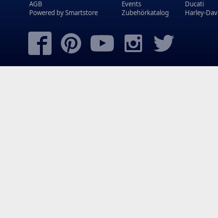
AGB
Events
Ducati
Powered by
Smartstore
Zubehörkatalog
Harley-Dav