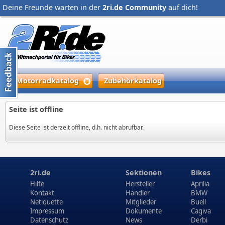
Deine Freunde warten in der
2ri.de Community
auf dich!
Motorradkatalog
Zubehörkatalog
Seite ist offline
Diese Seite ist derzeit offline, d.h. nicht abrufbar.
2ri.de
Sektionen
Bikes
Hilfe
Hersteller
Aprilia
Kontakt
Händler
BMW
Netiquette
Mitglieder
Buell
Impressum
Dokumente
Cagiva
Datenschutz
News
Derbi