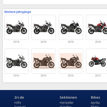
Weitere Jahrgänge
2018
2018
2018
2018
2016
2016
2016
2015
2ri.de
Sektionen
Bikes
Hilfe
Hersteller
Aprilia
Kontakt
Händler
BMW