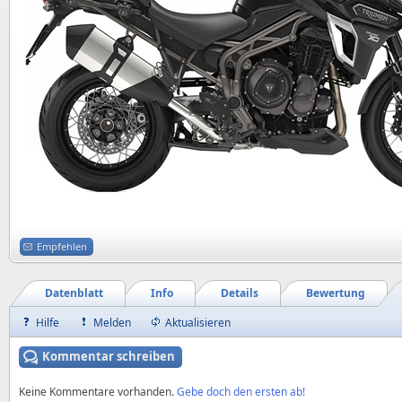
Empfehlen
Datenblatt
Info
Details
Bewertung
Hilfe
Melden
Aktualisieren
Kommentar schreiben
Keine Kommentare vorhanden.
Gebe doch den ersten ab!