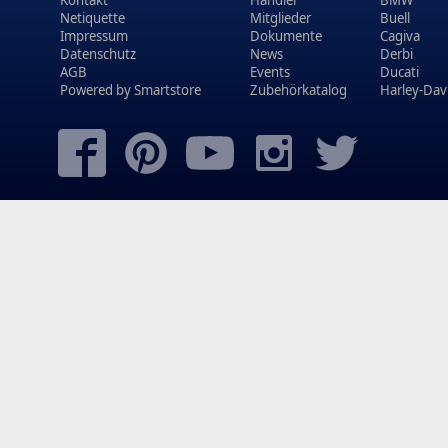
Netiquette
Mitglieder
Buell
Impressum
Dokumente
Cagiva
Datenschutz
News
Derbi
AGB
Events
Ducati
Powered by
Smartstore
Zubehörkatalog
Harley-Dav