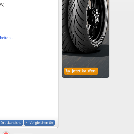
kW)
eiten...
Jetzt kaufen
Druckansicht
Vergleichen (
0
)