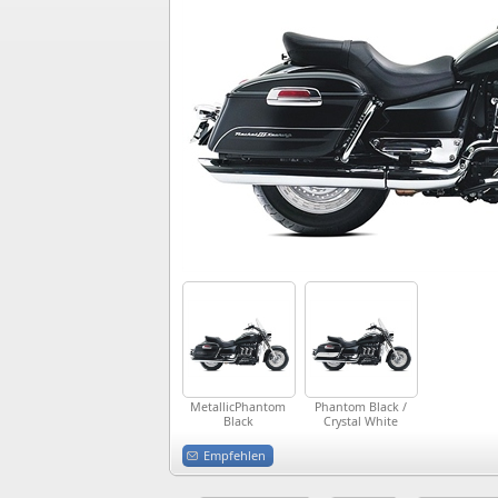
MetallicPhantom
Phantom Black /
Black
Crystal White
Empfehlen