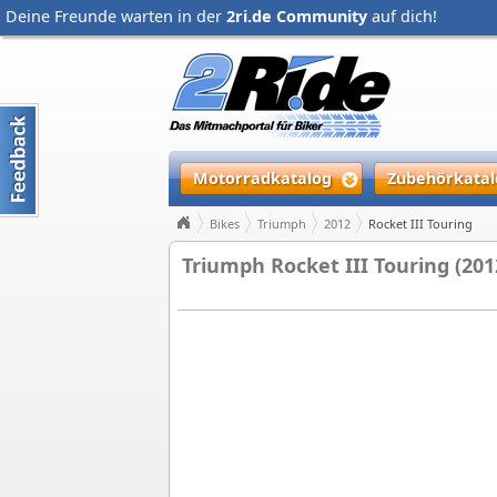
Deine Freunde warten in der
2ri.de Community
auf dich!
Motorradkatalog
Zubehörkatal
Bikes
Triumph
2012
Rocket III Touring
Triumph Rocket III Touring (201