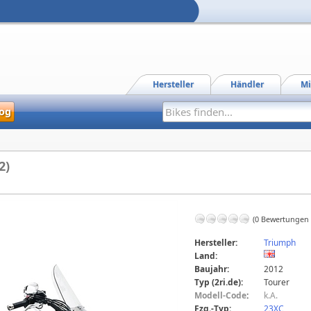
Hersteller
Händler
Mi
og
2)
(0 Bewertungen
Hersteller:
Triumph
Land:
Baujahr:
2012
Typ (2ri.de):
Tourer
Modell-Code
:
k.A.
Fzg.-Typ:
23XC