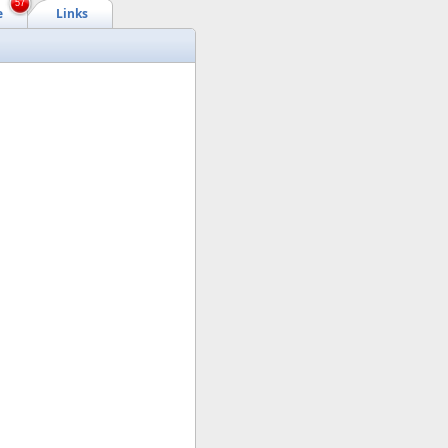
57
e
Links