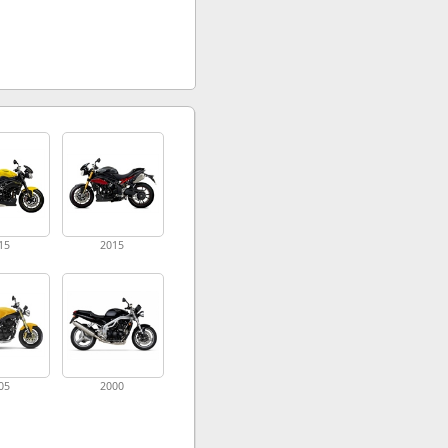
15
2015
05
2000