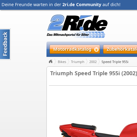
Deine Freunde warten in der
2ri.de Community
auf dich!
Motorradkatalog
Zubehörkatal
Bikes
Triumph
2002
Speed Triple 955i
Triumph Speed Triple 955i (2002