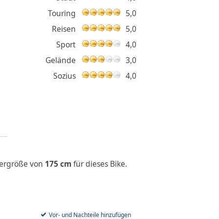
Touring
5,0
Reisen
5,0
Sport
4,0
Gelände
3,0
Sozius
4,0
pergröße von
175 cm
für dieses Bike.
Vor- und Nachteile hinzufügen