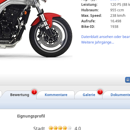
Leistung:
120 PS (88 
Hubraum:
955 ccm
Max. Speed:
238 km/h
Aufrufe:
16.498
Bike-ID:
1938
Datenblatt ansehen oder bearb
Weitere Jahrgänge...
2
2
Bewertung
Kommentare
Galerie
Dokument
Eignungsprofil
Stadt
4,0