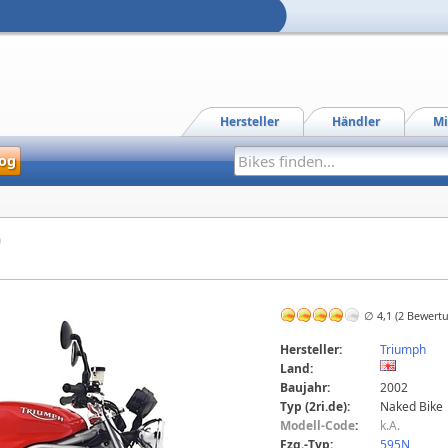
Hersteller
Händler
Mi
og
)
∅ 4,1 (2 Bewert
Hersteller:
Triumph
Land:
Baujahr:
2002
Typ (2ri.de):
Naked Bike
Modell-Code
:
k.A.
Fzg.-Typ:
595N