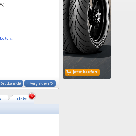
kW)
eiten...
Jetzt kaufen
Druckansicht
Vergleichen (
0
)
5
e
Links