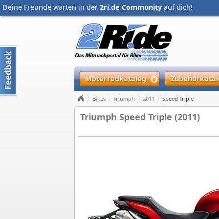
Deine Freunde warten in der
2ri.de Community
auf dich!
Motorradkatalog
Zubehörkatal
Bikes
Triumph
2011
Speed Triple
Triumph Speed Triple (2011)