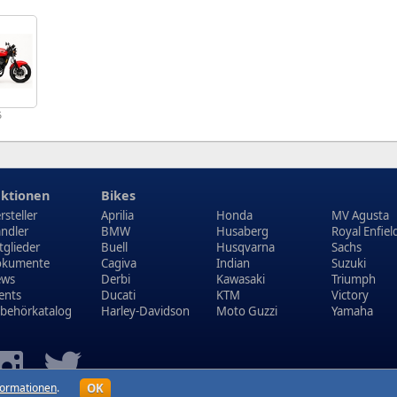
5
ktionen
Bikes
rsteller
Aprilia
Honda
MV Agusta
ndler
BMW
Husaberg
Royal Enfiel
tglieder
Buell
Husqvarna
Sachs
kumente
Cagiva
Indian
Suzuki
ews
Derbi
Kawasaki
Triumph
ents
Ducati
KTM
Victory
behörkatalog
Harley-Davidson
Moto Guzzi
Yamaha
OK
formationen
.