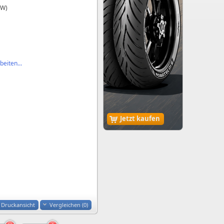
kW)
eiten...
Jetzt kaufen
Druckansicht
Vergleichen (
0
)