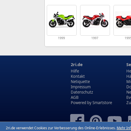
1999
1997
199
2ri.de
Se
Hilfe
He
Kontakt
Hä
Netiquette
Mi
Impressum
Do
Datenschutz
N
AGB
Ev
Powered by
Smartstore
Zu
2ri.de verwendet Cookies zur Verbesserung des Online-Erlebnisses.
Mehr In