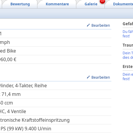
22
Bewertung
Kommentare
Galerie
Dokument
Gefa
Bearbeiten
Du fäh
1
fest!
umph
Trau
ed Bike
Dein 
dies d
960,00
€
Erste
Dein 
Bearbeiten
fest!
linder, 4-Takter, Reihe
x
71,4
mm
50
ccm
C, 4 Ventile
ktronische Kraftstoffeinspritzung
 PS (99 kW)
9.400
U/min