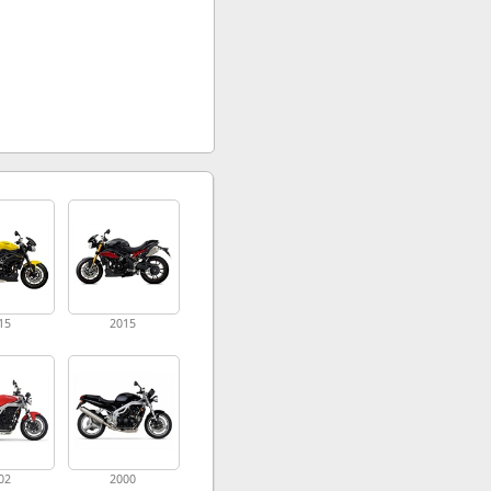
15
2015
02
2000