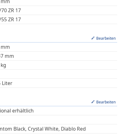
mm
/70 ZR 17
/55 ZR 17
Bearbeiten
mm
37
mm
kg
5
Liter
Bearbeiten
onal erhältlich
ntom Black, Crystal White, Diablo Red