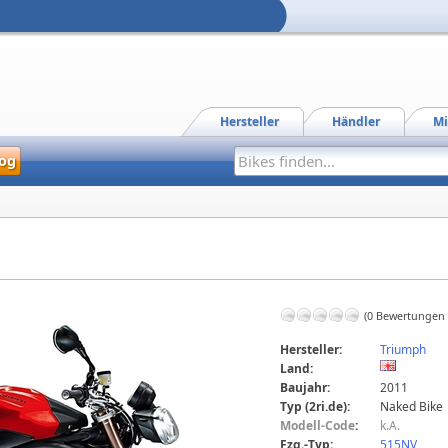
Hersteller
Händler
Mi
og
(0 Bewertungen
Hersteller:
Triumph
Land:
Baujahr:
2011
Typ (2ri.de):
Naked Bike
Modell-Code
:
k.A.
Fzg.-Typ:
515NV