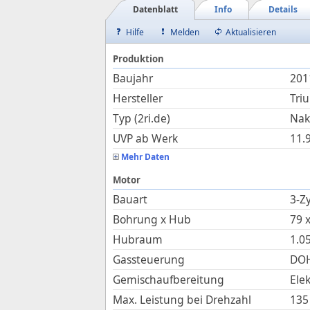
Datenblatt
Info
Details
Hilfe
Melden
Aktualisieren
Produktion
Baujahr
201
Hersteller
Tri
Typ (2ri.de)
Nak
UVP ab Werk
11.
Mehr Daten
Motor
Bauart
3-Zy
Bohrung x Hub
79
Hubraum
1.0
Gassteuerung
DOH
Gemischaufbereitung
Ele
Max. Leistung bei Drehzahl
135