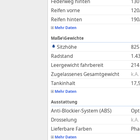
Federweg hinten
130
Reifen vorne
120
Reifen hinten
190
Mehr Daten
Maße\Gewichte
Sitzhöhe
825
Radstand
1.4
Leergewicht fahrbereit
214
Zugelassenes Gesamtgewicht
k.A.
Tankinhalt
17,
Mehr Daten
Ausstattung
Anti-Blockier-System (ABS)
Opti
Drosselung
k.A.
Lieferbare Farben
Pha
Mehr Daten