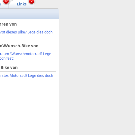
39
2
e
Links
hren von
rst dieses Bike? Lege dies doch
m\Wunsch-Bike von
Traum-\Wunschmotorrad? Lege
och fest!
 Bike von
erstes Motorrad? Lege dies doch