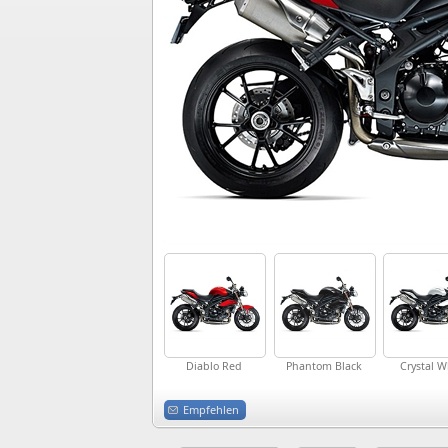
Diablo Red
Phantom Black
Crystal W
Empfehlen