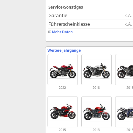
Service\Sonstiges
Garantie
k.A.
Führerscheinklasse
k.A.
Mehr Daten
Weitere Jahrgänge
2022
2018
201
2015
2013
201