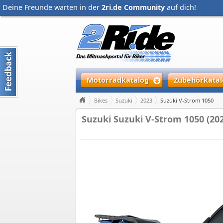
Deine Freunde warten in der
2ri.de Community
auf dich!
Motorradkatalog
Zubehörkatal
Bikes
Suzuki
2023
Suzuki V-Strom 1050
Suzuki Suzuki V-Strom 1050 (20