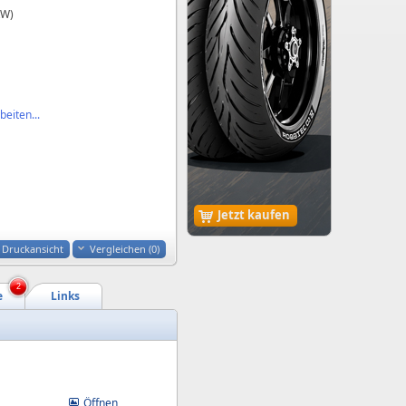
kW)
eiten...
Jetzt kaufen
Druckansicht
Vergleichen (
0
)
2
e
Links
Öffnen