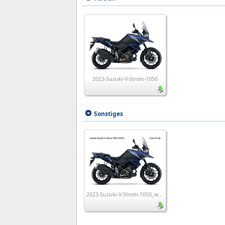
2023-Suzuki-V-Strom-1050
Sonstiges
2023-Suzuki-V-Strom-1050_wp1