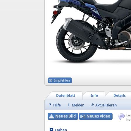
Empfehlen
Datenblatt
Info
Details
Hilfe
Melden
Aktualisieren
Lad
Neues Bild
Neues Video
ho
Farben