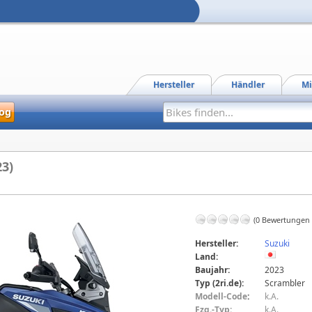
Hersteller
Händler
Mi
og
23)
(0 Bewertungen
Hersteller:
Suzuki
Land:
Baujahr:
2023
Typ (2ri.de):
Scrambler
Modell-Code
:
k.A.
Fzg.-Typ:
k.A.