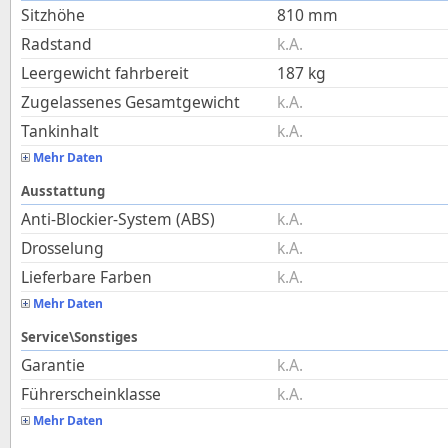
Sitzhöhe
810
mm
Radstand
k.A.
Leergewicht fahrbereit
187
kg
Zugelassenes Gesamtgewicht
k.A.
Tankinhalt
k.A.
Mehr Daten
Ausstattung
Anti-Blockier-System (ABS)
k.A.
Drosselung
k.A.
Lieferbare Farben
k.A.
Mehr Daten
Service\Sonstiges
Garantie
k.A.
Führerscheinklasse
k.A.
Mehr Daten