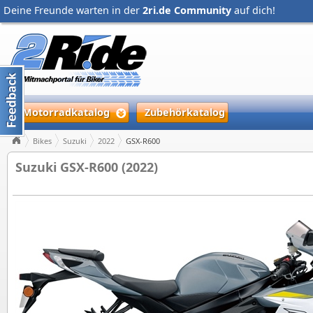
Deine Freunde warten in der
2ri.de Community
auf dich!
Motorradkatalog
Zubehörkatalog
Bikes
Suzuki
2022
GSX-R600
Suzuki GSX-R600 (2022)