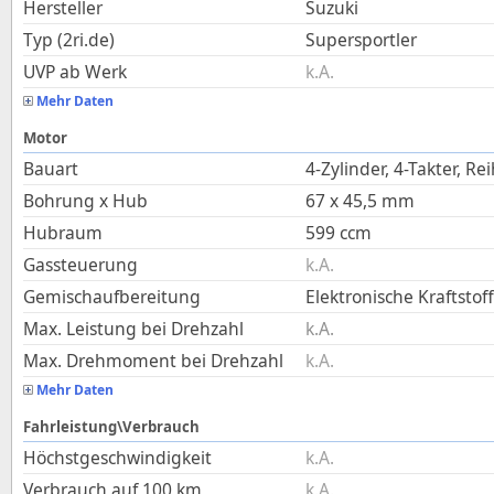
Hersteller
Suzuki
Typ (2ri.de)
Supersportler
UVP ab Werk
k.A.
Mehr Daten
Motor
Bauart
4-Zylinder, 4-Takter, Re
Bohrung x Hub
67
x
45,5
mm
Hubraum
599
ccm
Gassteuerung
k.A.
Gemischaufbereitung
Elektronische Kraftstof
Max. Leistung bei Drehzahl
k.A.
Max. Drehmoment bei Drehzahl
k.A.
Mehr Daten
Fahrleistung\Verbrauch
Höchstgeschwindigkeit
k.A.
Verbrauch auf 100 km
k.A.