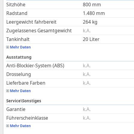
Sitzhöhe
800
mm
Radstand
1.480
mm
Leergewicht fahrbereit
264
kg
Zugelassenes Gesamtgewicht
k.A.
Tankinhalt
20
Liter
Mehr Daten
Ausstattung
Anti-Blockier-System (ABS)
k.A.
Drosselung
k.A.
Lieferbare Farben
k.A.
Mehr Daten
Service\Sonstiges
Garantie
k.A.
Führerscheinklasse
k.A.
Mehr Daten