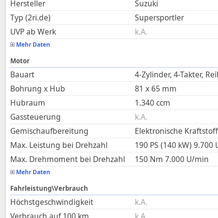
Hersteller
Suzuki
Typ (2ri.de)
Supersportler
UVP ab Werk
k.A.
Mehr Daten
Motor
Bauart
4-Zylinder, 4-Takter, Re
Bohrung x Hub
81
x
65
mm
Hubraum
1.340
ccm
Gassteuerung
k.A.
Gemischaufbereitung
Elektronische Kraftstof
Max. Leistung bei Drehzahl
190 PS (140 kW)
9.700
Max. Drehmoment bei Drehzahl
150
Nm
7.000
U/min
Mehr Daten
Fahrleistung\Verbrauch
Höchstgeschwindigkeit
k.A.
Verbrauch auf 100 km
k.A.