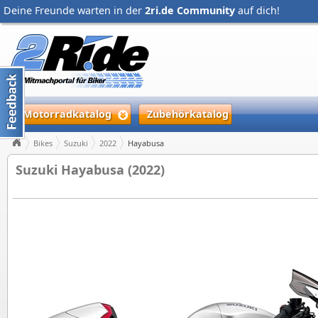
Deine Freunde warten in der
2ri.de Community
auf dich!
Motorradkatalog
Zubehörkatalog
Bikes
Suzuki
2022
Hayabusa
Suzuki Hayabusa (2022)