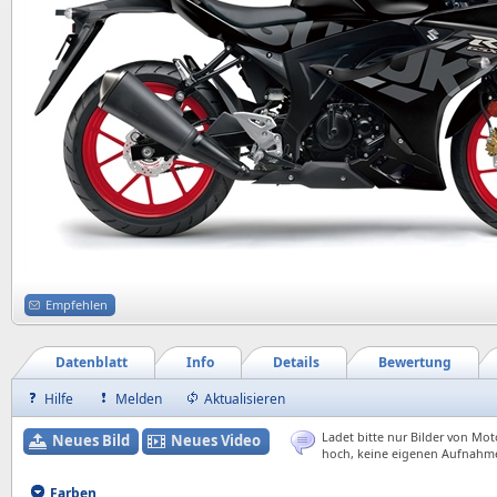
Empfehlen
Datenblatt
Info
Details
Bewertung
Hilfe
Melden
Aktualisieren
Ladet bitte nur Bilder von Mot
Neues Bild
Neues Video
hoch, keine eigenen Aufnahm
Farben