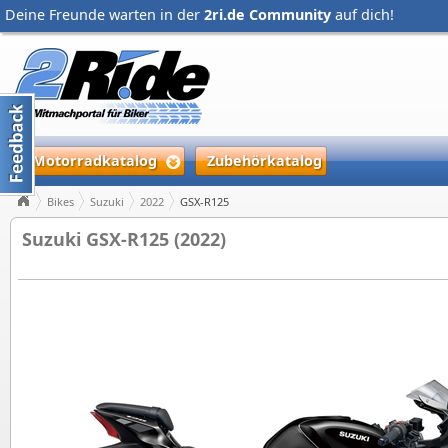
Deine Freunde warten in der
2ri.de Community
auf dich!
Motorradkatalog
Zubehörkatalog
Bikes
Suzuki
2022
GSX-R125
Suzuki GSX-R125 (2022)