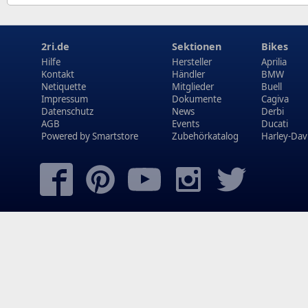
2ri.de
Sektionen
Bikes
Hilfe
Hersteller
Aprilia
Kontakt
Händler
BMW
Netiquette
Mitglieder
Buell
Impressum
Dokumente
Cagiva
Datenschutz
News
Derbi
AGB
Events
Ducati
Powered by
Smartstore
Zubehörkatalog
Harley-Dav