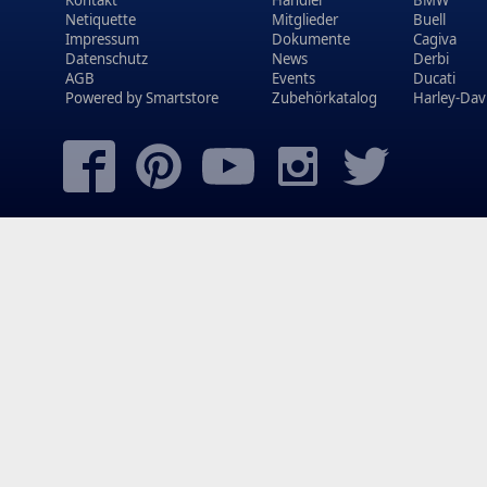
Netiquette
Mitglieder
Buell
Impressum
Dokumente
Cagiva
Datenschutz
News
Derbi
AGB
Events
Ducati
Powered by
Smartstore
Zubehörkatalog
Harley-Dav