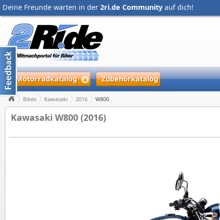
Deine Freunde warten in der
2ri.de Community
auf dich!
Motorradkatalog
Zubehörkatalog
Bikes
Kawasaki
2016
W800
Kawasaki W800 (2016)