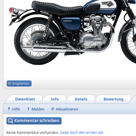
Empfehlen
Datenblatt
Info
Details
Bewertung
Hilfe
Melden
Aktualisieren
Kommentar schreiben
Keine Kommentare vorhanden.
Gebe doch den ersten ab!