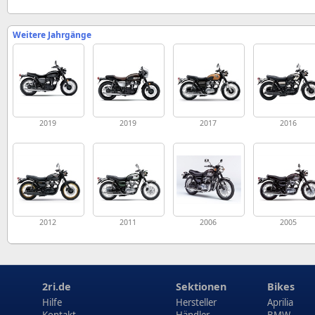
Weitere Jahrgänge
2019
2019
2017
2016
2012
2011
2006
2005
2ri.de
Sektionen
Bikes
Hilfe
Hersteller
Aprilia
Kontakt
Händler
BMW