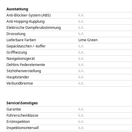
Ausstattung
Anti-Blockier-System (ABS)
k.A.
Anti-Hopping-Kupplung
k.A.
Elektrische Dämpferabstimmung
k.A.
Drosselung
k.A.
Lieferbare Farben
Lime Green
Gepäcktaschen / -koffer
k.A.
Griffheizung
k.A.
Navigationsgerät
k.A.
Oehlins-Federelemente
k.A.
Sitzhöhenverstellung
k.A.
Hauptständer
k.A.
Verbundbremse
k.A.
Service\Sonstiges
Garantie
k.A.
Führerscheinklasse
k.A.
Erstinspektion
k.A.
Inspektionsintervall
k.A.