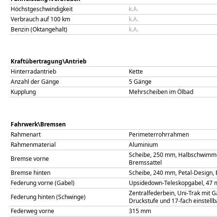
Höchstgeschwindigkeit
k.A.
Verbrauch auf 100 km
k.A.
Benzin (Oktangehalt)
k.A.
Kraftübertragung\Antrieb
Hinterradantrieb
Kette
Anzahl der Gänge
5 Gänge
Kupplung
Mehrscheiben im Ölbad
Fahrwerk\Bremsen
Rahmenart
Perimeterrohrrahmen
Rahmenmaterial
Aluminium
Scheibe, 250 mm, Halbschwimmen
Bremse vorne
Bremssattel
Bremse hinten
Scheibe, 240 mm, Petal-Design, 
Federung vorne (Gabel)
Upsidedown-Teleskopgabel, 47 mm
Zentralfederbein, Uni-Trak mit G
Federung hinten (Schwinge)
Druckstufe und 17-fach einstellb
Federweg vorne
315
mm