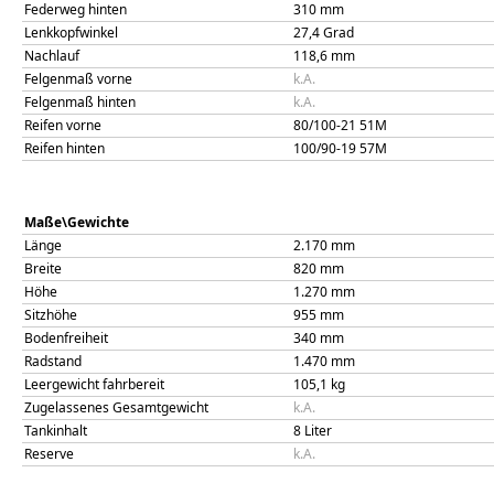
Federweg hinten
310
mm
Lenkkopfwinkel
27,4
Grad
Nachlauf
118,6
mm
Felgenmaß vorne
k.A.
Felgenmaß hinten
k.A.
Reifen vorne
80/100-21 51M
Reifen hinten
100/90-19 57M
Maße\Gewichte
Länge
2.170
mm
Breite
820
mm
Höhe
1.270
mm
Sitzhöhe
955
mm
Bodenfreiheit
340
mm
Radstand
1.470
mm
Leergewicht fahrbereit
105,1
kg
Zugelassenes Gesamtgewicht
k.A.
Tankinhalt
8
Liter
Reserve
k.A.