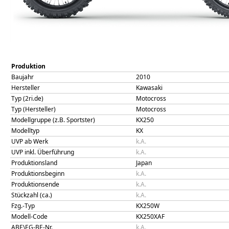
Produktion
Baujahr
2010
Hersteller
Kawasaki
Typ (2ri.de)
Motocross
Typ (Hersteller)
Motocross
Modellgruppe (z.B. Sportster)
KX250
Modelltyp
KX
UVP ab Werk
k.A.
UVP inkl. Überführung
k.A.
Produktionsland
Japan
Produktionsbeginn
k.A.
Produktionsende
k.A.
Stückzahl (ca.)
k.A.
Fzg.-Typ
KX250W
Modell-Code
KX250XAF
ABE\EG-BE-Nr.
k.A.