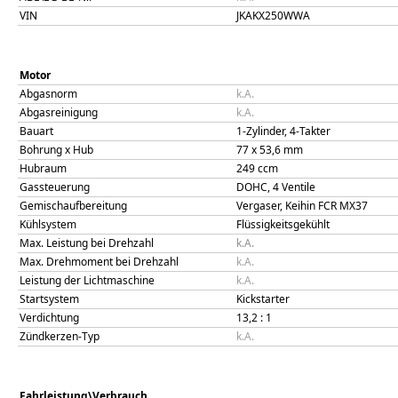
VIN
JKAKX250WWA
Motor
Abgasnorm
k.A.
Abgasreinigung
k.A.
Bauart
1-Zylinder, 4-Takter
Bohrung x Hub
77
x
53,6
mm
Hubraum
249
ccm
Gassteuerung
DOHC, 4 Ventile
Gemischaufbereitung
Vergaser, Keihin FCR MX37
Kühlsystem
Flüssigkeitsgekühlt
Max. Leistung bei Drehzahl
k.A.
Max. Drehmoment bei Drehzahl
k.A.
Leistung der Lichtmaschine
k.A.
Startsystem
Kickstarter
Verdichtung
13,2
: 1
Zündkerzen-Typ
k.A.
Fahrleistung\Verbrauch