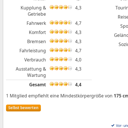
Kupplung &
4,3
Touri
Getriebe
Reis
Fahrwerk
4,7
Spo
Komfort
4,3
Gelän
Bremsen
4,3
Sozi
Fahrleistung
4,7
Verbrauch
4,0
Ausstattung &
4,3
Wartung
Gesamt
4,4
1 Mitglied empfiehlt eine Mindestkörpergröße von
175 c
Selbst bewerten
Vor- un