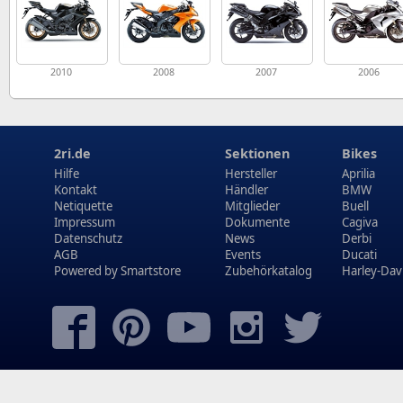
2010
2008
2007
2006
2ri.de
Sektionen
Bikes
Hilfe
Hersteller
Aprilia
Kontakt
Händler
BMW
Netiquette
Mitglieder
Buell
Impressum
Dokumente
Cagiva
Datenschutz
News
Derbi
AGB
Events
Ducati
Powered by
Smartstore
Zubehörkatalog
Harley-Dav