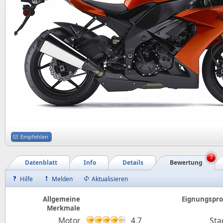
Empfehlen
3
Datenblatt
Info
Details
Bewertung
Hilfe
Melden
Aktualisieren
Allgemeine
Eignungsprof
Merkmale
Motor
4,7
Sta