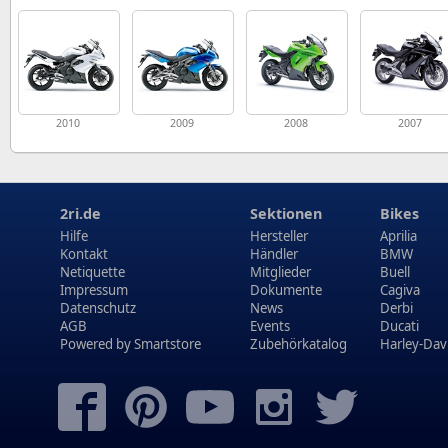
2010
2009
2008
2007
2ri.de
Sektionen
Bikes
Hilfe
Hersteller
Aprilia
Kontakt
Händler
BMW
Netiquette
Mitglieder
Buell
Impressum
Dokumente
Cagiva
Datenschutz
News
Derbi
AGB
Events
Ducati
Powered by
Smartstore
Zubehörkatalog
Harley-Dav