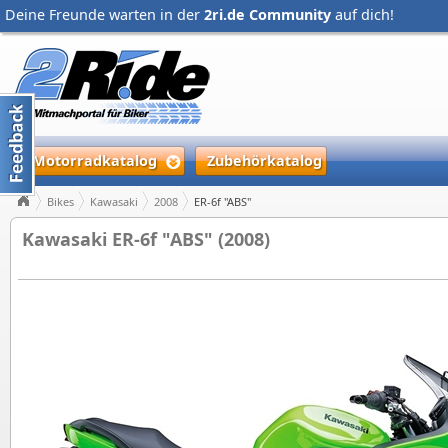
Deine Freunde warten in der
2ri.de Community
auf dich!
Motorradkatalog
Zubehörkatalog
Bikes
Kawasaki
2008
ER-6f "ABS"
Kawasaki ER-6f "ABS" (2008)