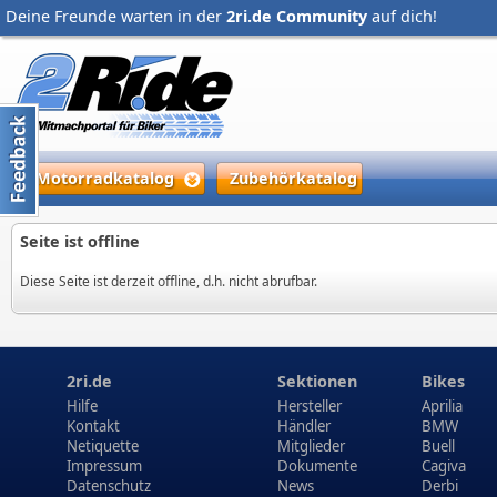
Deine Freunde warten in der
2ri.de Community
auf dich!
Motorradkatalog
Zubehörkatalog
Seite ist offline
Diese Seite ist derzeit offline, d.h. nicht abrufbar.
2ri.de
Sektionen
Bikes
Hilfe
Hersteller
Aprilia
Kontakt
Händler
BMW
Netiquette
Mitglieder
Buell
Impressum
Dokumente
Cagiva
Datenschutz
News
Derbi