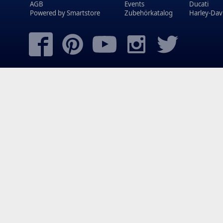
AGB
Events
Ducati
Powered by
Smartstore
Zubehörkatalog
Harley-Dav