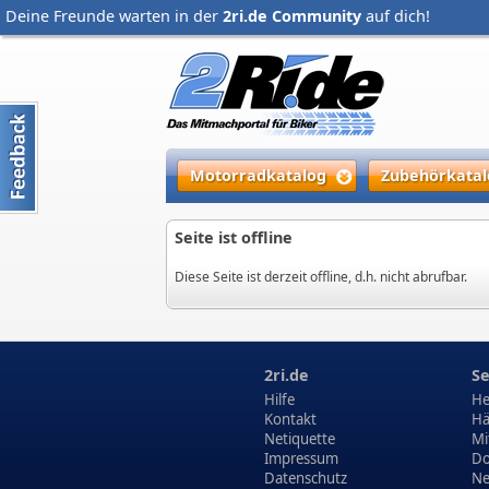
Deine Freunde warten in der
2ri.de Community
auf dich!
Motorradkatalog
Zubehörkatal
Seite ist offline
Diese Seite ist derzeit offline, d.h. nicht abrufbar.
2ri.de
Se
Hilfe
He
Kontakt
Hä
Netiquette
Mi
Impressum
Do
Datenschutz
N