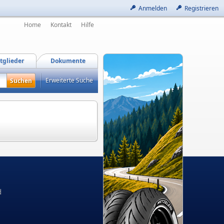
Anmelden
Registrieren
Home
Kontakt
Hilfe
tglieder
Dokumente
Erweiterte Suche
d