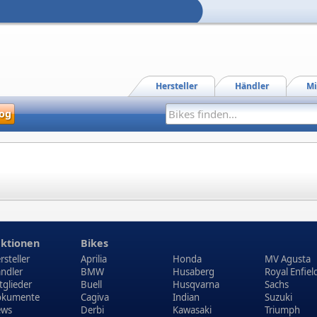
Hersteller
Händler
Mi
og
ktionen
Bikes
rsteller
Aprilia
Honda
MV Agusta
ndler
BMW
Husaberg
Royal Enfiel
tglieder
Buell
Husqvarna
Sachs
kumente
Cagiva
Indian
Suzuki
ews
Derbi
Kawasaki
Triumph