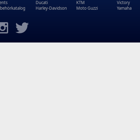
ents
Ducati
KTM
Victory
behörkatalog
Harley-Davidson
Moto Guzzi
Yamaha