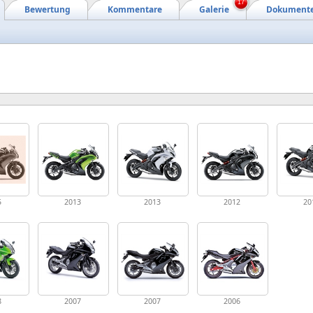
17
Bewertung
Kommentare
Galerie
Dokument
5
2013
2013
2012
20
8
2007
2007
2006