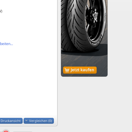
W)
eiten...
Jetzt kaufen
Druckansicht
Vergleichen (
0
)