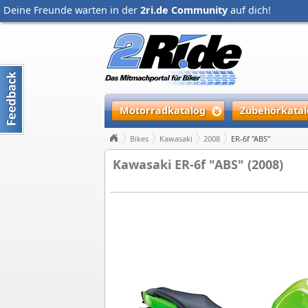
Deine Freunde warten in der
2ri.de Community
auf dich!
Motorradkatalog
Zubehörkatal
Bikes
Kawasaki
2008
ER-6f "ABS"
Kawasaki ER-6f "ABS" (2008)