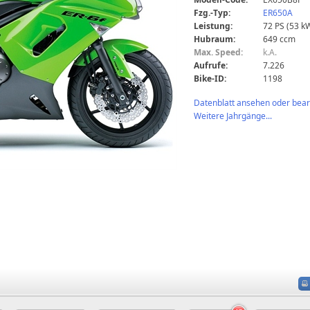
Fzg.-Typ:
ER650A
Leistung:
72 PS (53 k
Hubraum:
649 ccm
Max. Speed:
k.A.
Aufrufe:
7.226
Bike-ID:
1198
Datenblatt ansehen oder bearb
Weitere Jahrgänge...