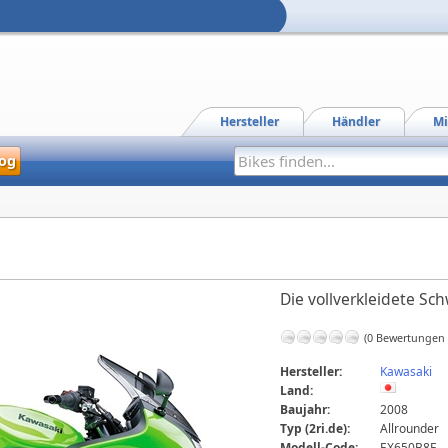
Hersteller
Händler
Mi
og
Die vollverkleidete Sc
(0 Bewertungen
Hersteller:
Kawasaki
Land:
Baujahr:
2008
Typ (2ri.de):
Allrounder
Modell-Code:
EX650B8F