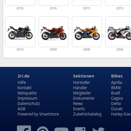
2016
2016
2015
2015
2010
2009
2008
2006
2ri.de
Sektionen
Bikes
Hilfe
Hersteller
Aprilia
Kontakt
Händler
BMW
Netiquette
Mitglieder
Buell
Impressum
Dokumente
Cagiva
Datenschutz
News
Derbi
AGB
Events
Ducati
Powered by
Smartstore
Zubehörkatalog
Harley-Dav