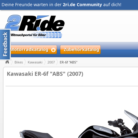
Deine Freunde warten in der
2ri.de Community
auf dich!
Motorradkatalog
Zubehörkatalog
Bikes
Kawasaki
2007
ER-6f "ABS"
Kawasaki ER-6f "ABS" (2007)