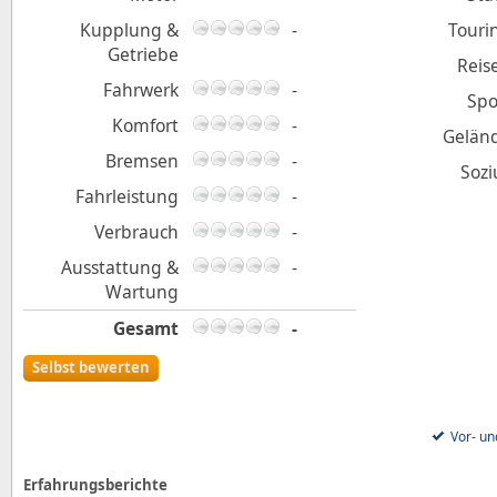
Kupplung &
-
Touri
Getriebe
Reis
Fahrwerk
-
Spo
Komfort
-
Gelän
Bremsen
-
Sozi
Fahrleistung
-
Verbrauch
-
Ausstattung &
-
Wartung
Gesamt
-
Selbst bewerten
Vor- un
Erfahrungsberichte