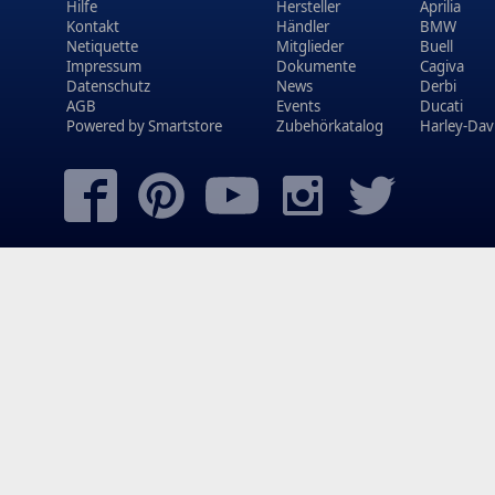
Hilfe
Hersteller
Aprilia
Kontakt
Händler
BMW
Netiquette
Mitglieder
Buell
Impressum
Dokumente
Cagiva
Datenschutz
News
Derbi
AGB
Events
Ducati
Powered by
Smartstore
Zubehörkatalog
Harley-Dav