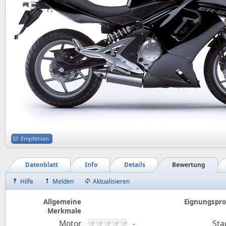
Empfehlen
Datenblatt
Info
Details
Bewertung
Hilfe
Melden
Aktualisieren
Allgemeine
Eignungsprof
Merkmale
Motor
-
Sta