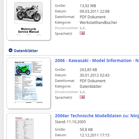
Größe:
13,92 MB
Datum:
09.03.2011 22:08
Dateiformat:
PDF Dokument
Kategorie:
Werkstatthandbücher
Drucknummer:
k.A.
Sprache(n):
Datenblätter
2006 - Kawasaki - Model Information - 
Größe:
263,85 KB
Datum:
30.01.2012 02:43
Dateiformat:
PDF Dokument
Kategorie:
Datenblätter
Drucknummer:
k.A.
Sprache(n):
2006er Technische Modelldaten zu: Nin
Stand: 11.10.2005
Größe:
50,8 KB
Datum:
12.12.2011 17:15