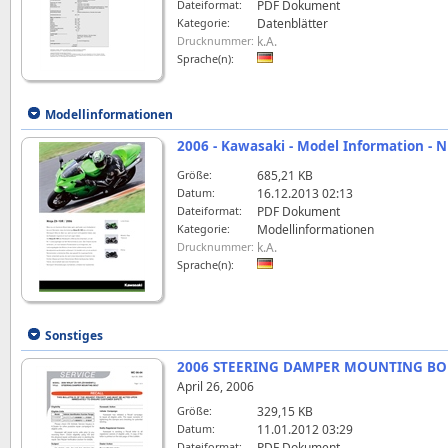
Dateiformat:
PDF Dokument
Kategorie:
Datenblätter
Drucknummer:
k.A.
Sprache(n):
Modellinformationen
2006 - Kawasaki - Model Information - N
Größe:
685,21 KB
Datum:
16.12.2013 02:13
Dateiformat:
PDF Dokument
Kategorie:
Modellinformationen
Drucknummer:
k.A.
Sprache(n):
Sonstiges
2006 STEERING DAMPER MOUNTING BOLT
April 26, 2006
Größe:
329,15 KB
Datum:
11.01.2012 03:29
Dateiformat:
PDF Dokument