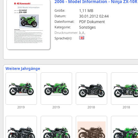
2006 - Model Information - Ninja ZX-10
Größe:
1,11 MB
Datum:
30.01.2012 02:44
Dateiformat:
PDF Dokument
Kategorie:
Sonstiges
Drucknummer:
k.A.
Sprache(n):
Weitere Jahrgänge
2019
2019
2018
2018