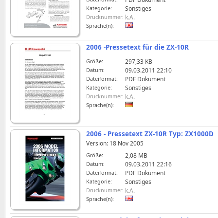
Kategorie:
Sonstiges
Drucknummer:
k.A.
Sprache(n):
2006 -Pressetext für die ZX-10R
Größe:
297,33 KB
Datum:
09.03.2011 22:10
Dateiformat:
PDF Dokument
Kategorie:
Sonstiges
Drucknummer:
k.A.
Sprache(n):
2006 - Pressetext ZX-10R Typ: ZX1000D
Version: 18 Nov 2005
Größe:
2,08 MB
Datum:
09.03.2011 22:16
Dateiformat:
PDF Dokument
Kategorie:
Sonstiges
Drucknummer:
k.A.
Sprache(n):