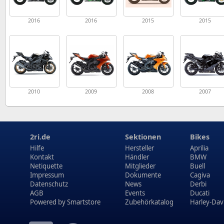
2016
2016
2015
2015
2010
2009
2008
2007
2ri.de
Sektionen
Bikes
Hilfe
Hersteller
Aprilia
Kontakt
Händler
BMW
Netiquette
Mitglieder
Buell
Impressum
Dokumente
Cagiva
Datenschutz
News
Derbi
AGB
Events
Ducati
Powered by
Smartstore
Zubehörkatalog
Harley-Dav